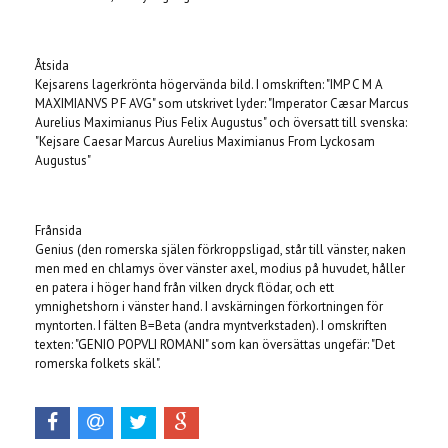
Åtsida
Kejsarens lagerkrönta högervända bild. I omskriften: "IMP C M A
MAXIMIANVS P F AVG" som utskrivet lyder: "Imperator Cæsar Marcus
Aurelius Maximianus Pius Felix Augustus" och översatt till svenska:
"Kejsare Caesar Marcus Aurelius Maximianus From Lyckosam
Augustus"
Frånsida
Genius (den romerska själen förkroppsligad, står till vänster, naken
men med en chlamys över vänster axel, modius på huvudet, håller
en patera i höger hand från vilken dryck flödar, och ett
ymnighetshorn i vänster hand. I avskärningen förkortningen för
myntorten. I fälten B=Beta (andra myntverkstaden). I omskriften
texten: "GENIO POPVLI ROMANI" som kan översättas ungefär: "Det
romerska folkets skäl".