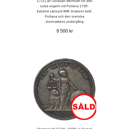
1725) av Christian Wermuth för den
ryska segern vid Poltava 1709 -
Extremt sällsynt RRR -Drakens bett:
Poltava och den svenska
stormaktens undergång
9 500 kr
Christian VII (1749–1808) av Daniel