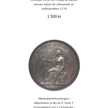
Jensen Adzer för införandet av
indfödsrätten 1776
1 500 kr
Håndværkerforeningen i
København (u.år) av H. Olrik, F.
Schmahlfeld och V. Christesen -