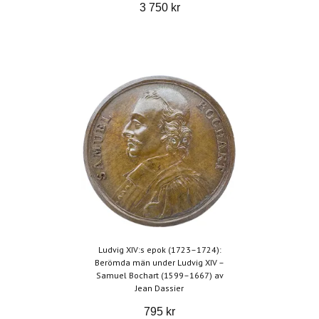
3 750 kr
Ludvig XIV:s epok (1723–1724):
Berömda män under Ludvig XIV –
Samuel Bochart (1599–1667) av
Jean Dassier
795 kr