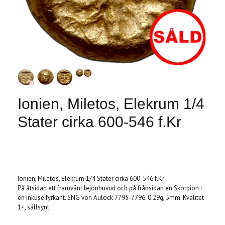
Ionien, Miletos, Elekrum 1/4
Stater cirka 600-546 f.Kr
Produkten är tyvärr slut i lager. :(
Ionien, Miletos, Elekrum 1/4 Stater cirka 600-546 f.Kr
På åtsidan ett framvänt lejonhuvud och på frånsidan en Skorpion i
en inkuse fyrkant. SNG von Aulock 7795-7796. 0.29g, 5mm. Kvalitet
1+, sällsynt