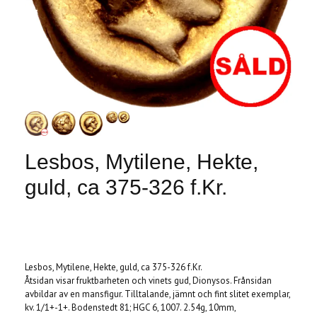
Lesbos, Mytilene, Hekte,
guld, ca 375-326 f.Kr.
Produkten är tyvärr slut i lager. :(
Lesbos, Mytilene, Hekte, guld, ca 375-326 f.Kr.
Åtsidan visar fruktbarheten och vinets gud, Dionysos. Frånsidan
avbildar av en mansfigur. Tilltalande, jämnt och fint slitet exemplar,
kv. 1/1+-1+. Bodenstedt 81; HGC 6, 1007. 2.54g, 10mm,