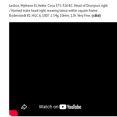
Lesbos, Mytilene EL Hekte. Circa 375-326 BC. Head of Dionysos right
/ Horned male head right, wearing tainia within square frame.
Bodenstedt 81; HGC 6, 1007. 2.54g, 10mm, 12h. Very Fine.
(såld)