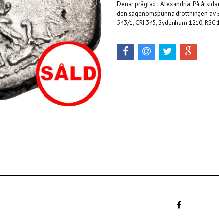
Denar präglad i Alexandria. På åtsid
den sägenomspunna drottningen av E
543/1; CRI 345; Sydenham 1210; RSC