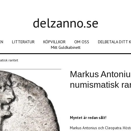
delzanno.se
EN
LITTERATUR
KÖPVILLKOR
OM OSS
DELBETALA DITT 
Mitt Guldkabinett
tisk raritet
Markus Antoniu
numismatisk rar
Produkten är tyvärr slut i lager. :(
Myntet är redan sålt!
Markus Antonius och Cleopatra. Höste