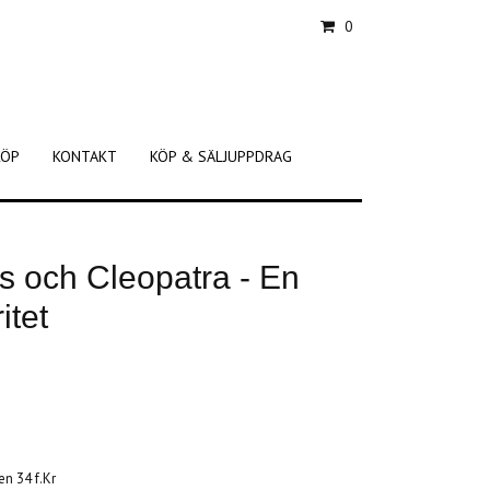
0
KÖP
KONTAKT
KÖP & SÄLJUPPDRAG
s och Cleopatra - En
itet
n 34 f.Kr