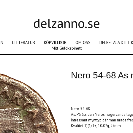
delzanno.se
EN
LITTERATUR
KÖPVILLKOR
OM OSS
DELBETALA DITT 
Mitt Guldkabinett
Nero 54-68 As
Produkten är tyvärr slut i lager. :(
Nero 54-68
As. På åtsidan Neros högervända lage
intressant mynttyp där man firade fred
Kvalitet 1)(1/1+, 10.07g, 27mm