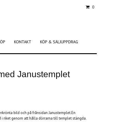
0
KÖP
KONTAKT
KÖP & SÄLJUPPDRAG
 med Janustemplet
rkrönta bild och på frånsidan Janustemplet.En
 i riket genom att hålla dörrarna till templet stängda.