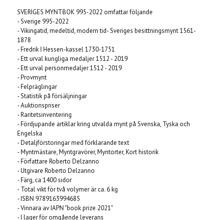
SVERIGES MYNTBOK 995-2022 omfattar följande
- Sverige 995-2022
- Vikingatid, medeltid, modern tid- Sveriges besittningsmynt 1561-
1878
- Fredrik I Hessen-kassel 1730-1751
- Ett urval kungliga medaljer 1512 - 2019
- Ett urval personmedaljer 1512 - 2019
- Provmynt
- Felpräglingar
- Statistik på försäljningar
- Auktionspriser
- Raritetsinventering
- Fördjupande artiklar kring utvalda mynt på Svenska, Tyska och
Engelska
- Detaljförstoringar med förklarande text
- Myntmästare, Myntgravörer, Myntorter, Kort historik
- Författare Roberto Delzanno
- Utgivare Roberto Delzanno
- Färg, ca 1400 sidor
- Total vikt för två volymer är ca. 6 kg
- ISBN 9789163994685
- Vinnara av IAPN "book prize 2021"
- I lager för omgående leverans