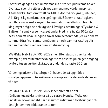
För första gången i den numismatiska historien publiceras boken
över alla svenska silver och kopparmynt med värderingspriser.
Titeln trycks i färg om totalt ca 1400 sidor (två volymer), inbuden,
A4 i färg, 6 kg numismatiskt sprängstoff. Böckerna katalogiserar
samtliga rikssvenska mynt från vikingatid, medeltid och fram till
idag, mynt präglade och utgivna i Sveriges besittningar (Tyskland &
Baltikum) samt Hessen-Kassel under Fredrik I:s tid (1730-1751),
dessutom ett urval kungliga såväl som personmedaljer. Genom att
sammanföra fyra samlarområden i en och samma katalog blir
bilden över den svenska numismatiken tydlig.
SVERIGES MYNTBOK 995-2022 innehåller statistik över kända
exemplar, dvs raritetsbeteckningar som baseras på en genomgång
av flera tusen auktionskataloger under de senaste 50 åren.
Värderingspriserna i katalogen är baserade på uppnådda
försäljningspriser från auktioner i Sverige och resterande delen av
världen.
SVERIGES MYNTBOK 995-2022 innehåller ett flertal
fördjupningsartiklar skrivna på tre språk: Svenska, Tyska och
Engelska. Boken innehåller dessutom rikligt med förstoringar och
detaljbilder med förklarande texter.