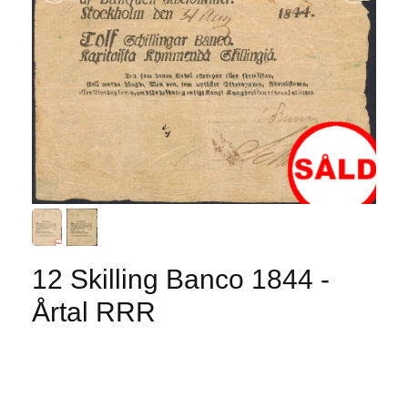
12 Skilling Banco 1844 -
Årtal RRR
Produkten är tyvärr slut i lager. :(