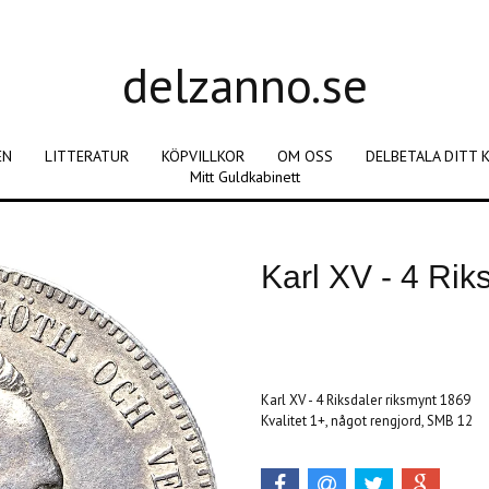
delzanno.se
EN
LITTERATUR
KÖPVILLKOR
OM OSS
DELBETALA DITT 
Mitt Guldkabinett
Karl XV - 4 Rik
Produkten är tyvärr slut i lager. :(
Karl XV - 4 Riksdaler riksmynt 1869
Kvalitet 1+, något rengjord, SMB 12