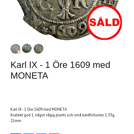
Karl IX - 1 Öre 1609 med
MONETA
Produkten är tyvärr slut i lager. :(
Karl IX - 1 Öre 1609 med MONETA
Kvalitet god 1, något vågig plants och små kantförluster, 1.33g,
21mm