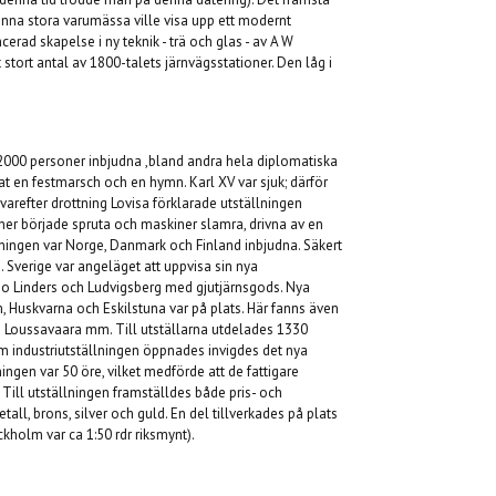
enna stora varumässa ville visa upp ett modernt
erad skapelse i ny teknik - trä och glas - av A W
 stort antal av 1800-talets järnvägsstationer. Den låg i
 2000 personer inbjudna
,
bla
nd andra
hela diplomatiska
 en festmarsch och en hymn. Karl XV var sjuk; därför
 varefter drottning Lovisa förklarade utställningen
ner började spruta och maskiner slamra, drivna av en
ällningen var Norge, Danmark och Finland inbjudna. Säkert
 Sverige var angeläget att uppvisa sin nya
 Bo
L
inders och Ludvigsberg med gjutjärnsgods. Nya
, Huskvarna och Eskilstuna var på plats. Här fanns även
n Loussavaara mm. Till utställarna utdelades 1330
industriutställningen öppnades invigdes det nya
ingen var 50 öre, vilket medförde att de fattigare
Till utställningen framställdes både pris- och
all, brons, silver och guld. En del tillverkades på plats
kholm var ca 1:50 rdr riksmynt).