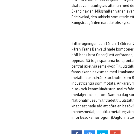
skälet var naturligtvis att man med d
Skandinavien. Mässhallen var en avanc
Edelswärd, den arkitekt som ritade ett
Kungsträdgården nära Jakobs kyrka.
Till invigningen den 15 juni 1866 var
kåren. Franz Benvald hade komponerat
höll hans bror Oscar
(II)
ett anförande,
öppnad. Så togs spärrarna bort, fontä
central axel via remskivor. Till utst
fanns skandinavismen med i tankarna.
metallindustri. Från Stockholm kom
industricentra som Motala, Ankarsrum
glas- och keramikindustrin, malm frå
medaljer och diplom. Samma dag som 
Nationalmuseum. lnträdet till utställn
knappast hade råd att göra en besök! 
minnesmedaljer i olika metaller; vitmet
inför besökarnas ögon. (Daglön i Stoc