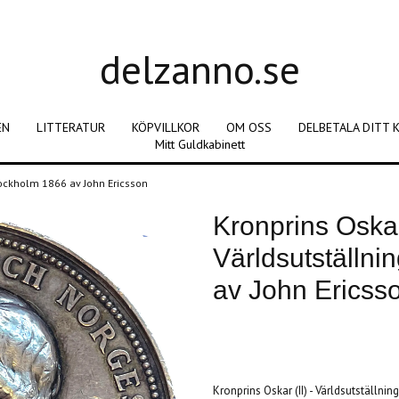
delzanno.se
EN
LITTERATUR
KÖPVILLKOR
OM OSS
DELBETALA DITT 
Mitt Guldkabinett
 Stockholm 1866 av John Ericsson
Kronprins Oskar 
Världsutställni
av John Ericss
Produkten är tyvärr slut i lager. :(
Kronprins Oskar (II) - Världsutställni