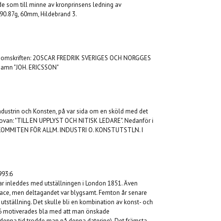
de som till minne av kronprinsens ledning av
 90.87g, 60mm, Hildebrand 3.
mt omskriften: 2OSCAR FREDRIK SVERIGES OCH NORGGES
namn "JOH. ERICSSON"
 Industrin och Konsten, på var sida om en sköld med det
en ovan: "TILL EN UPPLYST OCH NITISK LEDARE". Nedanför i
ALKOMMITEN FÖR ALLM. INDUSTRI O. KONSTUTSTLN. I
993:6
ar inleddes med utställningen i London 1851. Även
lace
,
men deltagandet var blygsamt. Femton år senare
e utställning. Det skulle bli en kombination av konst- och
866 motiverades bla med att man önskade
denna tid trodde man på denna datering). Det främsta