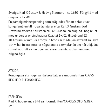
Produkten är tyvärr slut i lager. :(
Sverige, Karl X Gustav & Hedvig Eleonora - ca 1680 - Förgylld med
originalögla - RR
En pampig minnespenning som präglades för att delas ut av
kungafamlijen till höga dignitärer efter Karl X Gustavs död.
Graverad av Arvid Karlsteen ca 1680. Medaljen präglad i hög relief
med underbar originalpatina. Kvalitet 1+/01. Hildebrand 62,
40.47gram, 46mm. RR. I förgylld brons är medaljen extremt sällsynt
och vi har fn inte noterat några andra exemplar än det här utbjudna
i privat ägo. Ett synnerligen intressant samtidsdokument med
originalögla
ÅTSIDA
Konungaparets högervända bröstbilder samt omskriften "C. GVS:
REX. HED: ELEONO: REG."
FRÅNSIDA
Karl XI högervända bild samt omskriften "CAROLVS. XI D: G: REX.
SVE:"