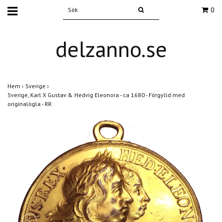
0
delzanno.se
Hem
›
Sverige
›
Sverige, Karl X Gustav & Hedvig Eleonora - ca 1680 - Förgylld med
originalögla - RR