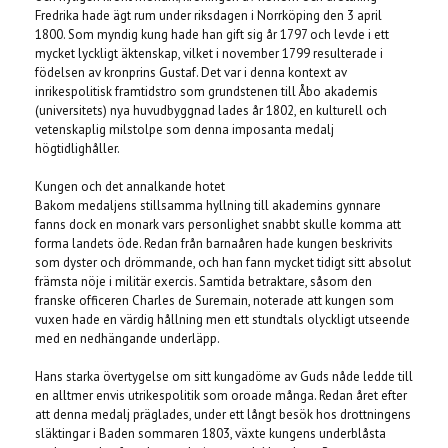
Fredrika hade ägt rum under riksdagen i Norrköping den 3 april
1800. Som myndig kung hade han gift sig år 1797 och levde i ett
mycket lyckligt äktenskap, vilket i november 1799 resulterade i
födelsen av kronprins Gustaf. Det var i denna kontext av
inrikespolitisk framtidstro som grundstenen till Åbo akademis
(universitets) nya huvudbyggnad lades år 1802, en kulturell och
vetenskaplig milstolpe som denna imposanta medalj
högtidlighåller.
Kungen och det annalkande hotet
Bakom medaljens stillsamma hyllning till akademins gynnare
fanns dock en monark vars personlighet snabbt skulle komma att
forma landets öde. Redan från barnaåren hade kungen beskrivits
som dyster och drömmande, och han fann mycket tidigt sitt absolut
främsta nöje i militär exercis. Samtida betraktare, såsom den
franske officeren Charles de Suremain, noterade att kungen som
vuxen hade en värdig hållning men ett stundtals olyckligt utseende
med en nedhängande underläpp.
Hans starka övertygelse om sitt kungadöme av Guds nåde ledde till
en alltmer envis utrikespolitik som oroade många. Redan året efter
att denna medalj präglades, under ett långt besök hos drottningens
släktingar i Baden sommaren 1803, växte kungens underblåsta