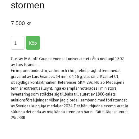
stormen
7 500 kr
Gustav IV Adolf: Grundstenen till universitetet i Åbo nedlagd 1802
av Lars Grandel
En imponerande stor, vacker och i hög relief präglad tennmedalj
graverad av Lars Grandel. 54 mm, 64,36 g, slät rand. Kvalitet 01,
obetydliga kontaktmärken. Referenser: SKM 29c. HK 26. Medaljen i
tenn är extremt sällsynt. Inga exemplar noterades i min stora
inventering som sträckte sig tillbaka till slutet av 1800-talets
auktionsförsäljningar, vilken jag gjorde i samband med författandet
av Sveriges kungliga medaljer 2024. Det här utbjudna exemplaret är
sålunda det enda av mig kända i tenn och har nu fått tilläggsnumret
29c. RRR