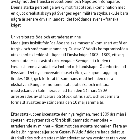
avsky mot den franska revolutionen och Napoleon Bonaparte.
Denna starka personliga avsky mot Napoleon, i kombination med
en djupt orealistisk syn på Sveriges egen militära styrka, skulle bara
några år senare driva in landet i det förödande svensk-franska
kriget.
Universitetets öde och ett raderat minne
Medaljens inskrift från "de Åboensiska muserna" kom snart att få en
tragisk och smärtsam inramning. Gustav IV Adolfs kompromisslösa
utrikespolitik ledde slutligen till Finska kriget 1808–1809, ett krig
som slutade i katastrof och tvingade Sverige att i freden i
Fredrikshamn avträda hela Finland och landskapet Österbotten till
Ryssland. Det nya universitetshuset i Åbo, vars grundläggning
firades 1802, gick förlorat tillsammans med hela den östra
rikshalvan. Kungens monumentala politiska och militära
misslyckanden kulminerade i att han den 13 mars 1809
arresterades av officerare på Stockholms slott och sedermera
formellt avsattes av ständerna den 10 maj samma år.
Efter statskuppen iscensatte den nya regimen, med 1809 års män i
spetsen, ett systematiskt försök till damnatio memoriae –
utraderande av minnet – riktat mot den avsatte monarken. Flera av
de belöningsmedaljer som Gustav IV Adolf tidigare hade delat ut
återkallades och ersattes målmedvetet av nya versioner utan vare