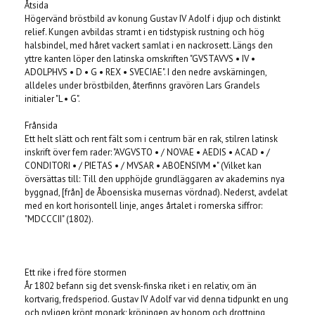
Åtsida
Högervänd bröstbild av konung Gustav IV Adolf i djup och distinkt
relief. Kungen avbildas stramt i en tidstypisk rustning och hög
halsbindel, med håret vackert samlat i en nackrosett. Längs den
yttre kanten löper den latinska omskriften "GVSTAVVS • IV •
ADOLPHVS • D • G • REX • SVECIAE". I den nedre avskärningen,
alldeles under bröstbilden, återfinns gravören Lars Grandels
initialer "L • G".
Frånsida
Ett helt slätt och rent fält som i centrum bär en rak, stilren latinsk
inskrift över fem rader: "AVGVSTO • / NOVAE • AEDIS • ACAD • /
CONDITORI • / PIETAS • / MVSAR • ABOËNSIVM •" (Vilket kan
översättas till: Till den upphöjde grundläggaren av akademins nya
byggnad, [från] de Åboensiska musernas vördnad). Nederst, avdelat
med en kort horisontell linje, anges årtalet i romerska siffror:
"MDCCCII" (1802).
Ett rike i fred före stormen
År 1802 befann sig det svensk-finska riket i en relativ, om än
kortvarig, fredsperiod. Gustav IV Adolf var vid denna tidpunkt en ung
och nyligen krönt monark; kröningen av honom och drottning