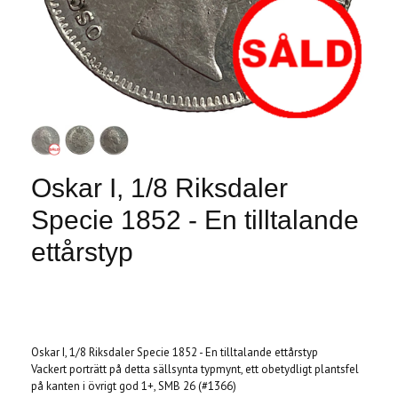
Oskar I, 1/8 Riksdaler
Specie 1852 - En tilltalande
ettårstyp
Produkten är tyvärr slut i lager. :(
Oskar I, 1/8 Riksdaler Specie 1852 - En tilltalande ettårstyp
Vackert porträtt på detta sällsynta typmynt, ett obetydligt plantsfel
på kanten i övrigt god 1+, SMB 26 (#1366)