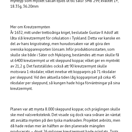
mynttyp som mycket sällan bjuds ut till salu! SMB 299, kvalitet 1+,
18.35g, 36.20mm
Mer om Kreutzermynten
År 1632, mitt under trettioåriga kriget, beslutade Gustav II Adolf att
låta slå kreutzermynt för cirkulation i Tyskland. Detta var kanske en
del av hans krigsstrategi, men huvudorsaken var att göra den
svenska kopparexporten lönsam. Inför produktionsstarten, som
skulle ske både i Säter och Nyköping, bestämdes att man skulle få
ut 6400 kreutzermynt ur ett skeppund koppar, vilket ger en myntvikt
av 21,2 g. Det fastställdes också att 90 kreutzermynt skulle
motsvara 1 riksdaler, vilket innebar ett kopparpris på 71 riksdaler
per skeppund. Vid den aktuella tiden låg kopparpriset på cirka 45
riksdaler per skeppund, så kungen hade höga förväntningar på sina
kreutzermynt.
Planen var att mynta 8.000 skeppund koppar, och präglingen skulle
ske med valsverksteknik. Det visade sig dock vara svårare än väntat
att avsätta mynten på den tyska marknaden. Projektet avbröts, men
då hade redan mer än hälften av den planerade mängden
producerats – drygt 26 miljoner kreutzermynt hade präglats. Trots