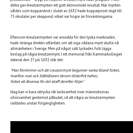
detta gav kreutzermynten ett gott ekonomiskt resultat. När mynten
såldes som kopparskrot i slutet av 1632 hade kopparpriset stigit till
75 riksdaler per skeppund, vilket var högre än förväntningarna.
Eftersom kreutzermynten var avsedda för den tyska marknaden,
hade stränga direktiv utfärdats om att inga sådana mynt skulle nå
allmänheten i Sverige. Men på något sätt lyckades folk lägga
beslag på några kreutzermynt. I ett memorial från Kammarkollegiet
daterat den 27 juli 1632 står det:
"Man förnimmer och att creutzermynt begynner vanka ibland folket,
hvarföre man ock Ståthållaren derom tillskrifvit hafver,
folket att åtvarnas för det straff derefter följer"
Idag kan vi bara uttrycka vår tacksamhet över människornas
ohörsamhet gentemot påbudet, så att några av kreutzermynten
räddades undan förgängligheten.