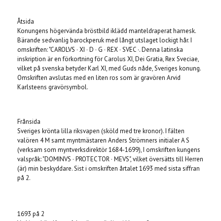
Åtsida
Konungens högervända bröstbild iklädd manteldraperat harnesk.
Bärande sedvanlig barockperuk med långt utslaget lockigt hår. I
omskriften: "CAROLVS · XI · D · G · REX · SVEC ·. Denna latinska
inskription är en förkortning för Carolus XI, Dei Gratia, Rex Sveciae,
vilket på svenska betyder Karl XI, med Guds nåde, Sveriges konung.
Omskriften avslutas med en liten ros som är gravören Arvid
Karlsteens gravörsymbol.
Frånsida
Sveriges krönta lilla riksvapen (sköld med tre kronor). I fälten
valören 4 M samt myntmästaren Anders Strömners initialer A S
(verksam som myntverksdirektör 1684-1699), I omskriften kungens
valspråk: "DOMINVS · PROTECTOR · MEVS", vilket översätts till Herren
(är) min beskyddare. Sist i omskriften årtalet 1693 med sista siffran
på 2.
1693 på 2