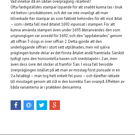
Vad innebär då en sådan överprägling i klartext?
Ofta färdigställdes stampar löpande för att snabbt kunna tas i bruk
vid behov i produktionen, och det var inte ovanligt att man
tillverkade fler stampar än som faktiskt behövdes för ett visst årtal
– som i detta fall med årtalet 1692 inpunsat i stampen. För att
kunna använda stampen även under 1693 återanvändes den som
ursprungligen var avsedd för 1692, och den ”uppdaterades” genom
att siffran 3 slogs in över siffran 2. Detta gjorde att den
underliggande siffran i stort sett utplånades, men vid själva
präglingen kunde delar av det första årtalet ändå framträda. Särskilt
tydligt syns den horisontella basen och snedstapeln i 2:an, men
även dess övre del sticker ut framför 3:an. I vissa fall berodde
överpräglingen istället på att man av misstag först punsade in en
2:a felaktigt – man tog helt enkelt fel puns – och därefter rättade
till misstaget genom att slå in den korrekta 3:an ovanpå. Effekten av
båda varianterna är i praktiken densamma.