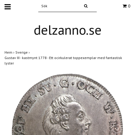
0
delzanno.se
Hem
›
Sverige
›
Gustav III - kastmynt 1778 - Ett ocirkulerat toppexemplar med fantastisk
lyster