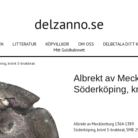
delzanno.se
EN
LITTERATUR
KÖPVILLKOR
OM OSS
DELBETALA DITT 
Mitt Guldkabinett
ng, krönt S-brakteat
Albrekt av Mec
Söderköping, kr
Produkten är tyvärr slut i lager. :(
Albrekt av Mecklenburg 1364-1389
Söderköping, krönt S-brakteat, SMB 291