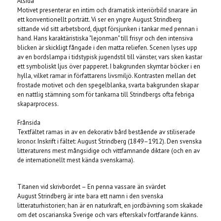
Åtsida
Motivet presenterar en intim och dramatisk interiörbild snarare än
ett konventionellt porträtt. Vi ser en yngre August Strindberg
sittande vid sitt arbetsbord, djupt försjunken i tankar med pennan i
hand. Hans karaktäristiska "lejonman" till frisyr och den intensiva
blicken är skickligt fångade i den matta reliefen. Scenen lyses upp
av en bordslampa i tidstypisk jugendstil till vänster, vars sken kastar
ett symboliskt ljus över papperet. I bakgrunden skymtar böcker i en
hylla, vilket ramar in författarens livsmiljö. Kontrasten mellan det
frostade motivet och den spegelblanka, svarta bakgrunden skapar
en nattlig stämning som för tankarna till Strindbergs ofta febriga
skaparprocess.
Frånsida
Textfältet ramas in av en dekorativ bård bestående av stiliserade
kronor. Inskrift i fältet: August Strindberg (1849–1912). Den svenska
litteraturens mest mångsidige och vittfamnande diktare (och en av
de internationellt mest kända svenskarna).
Titanen vid skrivbordet – En penna vassare än svärdet
August Strindberg är inte bara ett namn i den svenska
litteraturhistorien; han är en naturkraft, en jordbävning som skakade
om det oscarianska Sverige och vars efterskalv fortfarande känns.