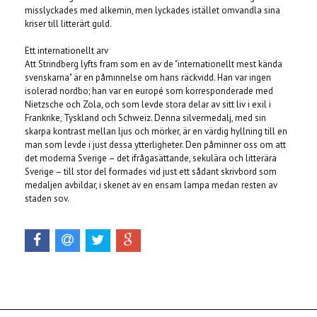
misslyckades med alkemin, men lyckades istället omvandla sina
kriser till litterärt guld.
Ett internationellt arv
Att Strindberg lyfts fram som en av de "internationellt mest kända
svenskarna" är en påminnelse om hans räckvidd. Han var ingen
isolerad nordbo; han var en europé som korresponderade med
Nietzsche och Zola, och som levde stora delar av sitt liv i exil i
Frankrike, Tyskland och Schweiz. Denna silvermedalj, med sin
skarpa kontrast mellan ljus och mörker, är en värdig hyllning till en
man som levde i just dessa ytterligheter. Den påminner oss om att
det moderna Sverige – det ifrågasättande, sekulära och litterära
Sverige – till stor del formades vid just ett sådant skrivbord som
medaljen avbildar, i skenet av en ensam lampa medan resten av
staden sov.