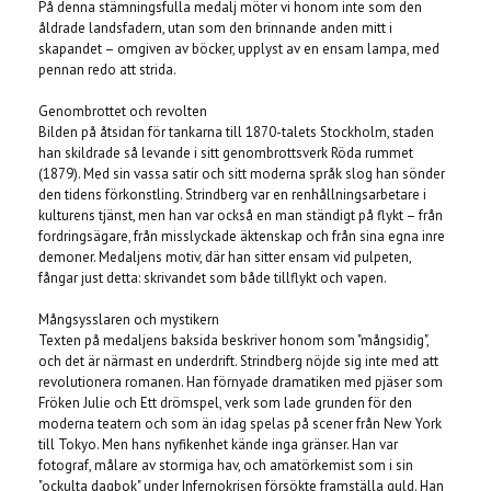
På denna stämningsfulla medalj möter vi honom inte som den
åldrade landsfadern, utan som den brinnande anden mitt i
skapandet – omgiven av böcker, upplyst av en ensam lampa, med
pennan redo att strida.
Genombrottet och revolten
Bilden på åtsidan för tankarna till 1870-talets Stockholm, staden
han skildrade så levande i sitt genombrottsverk Röda rummet
(1879). Med sin vassa satir och sitt moderna språk slog han sönder
den tidens förkonstling. Strindberg var en renhållningsarbetare i
kulturens tjänst, men han var också en man ständigt på flykt – från
fordringsägare, från misslyckade äktenskap och från sina egna inre
demoner. Medaljens motiv, där han sitter ensam vid pulpeten,
fångar just detta: skrivandet som både tillflykt och vapen.
Mångsysslaren och mystikern
Texten på medaljens baksida beskriver honom som "mångsidig",
och det är närmast en underdrift. Strindberg nöjde sig inte med att
revolutionera romanen. Han förnyade dramatiken med pjäser som
Fröken Julie och Ett drömspel, verk som lade grunden för den
moderna teatern och som än idag spelas på scener från New York
till Tokyo. Men hans nyfikenhet kände inga gränser. Han var
fotograf, målare av stormiga hav, och amatörkemist som i sin
"ockulta dagbok" under Infernokrisen försökte framställa guld. Han