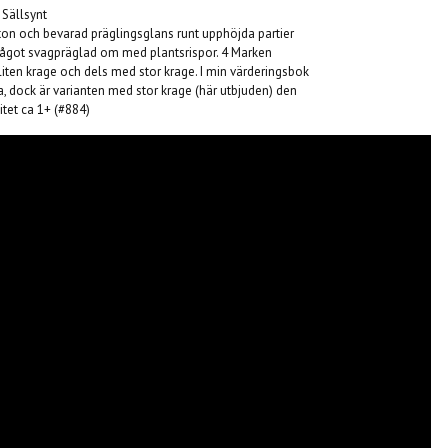
 Sällsynt
alton och bevarad präglingsglans runt upphöjda partier
något svagpräglad om med plantsrispor. 4 Marken
liten krage och dels med stor krage. I min värderingsbok
a, dock är varianten med stor krage (här utbjuden) den
itet ca 1+ (#884)