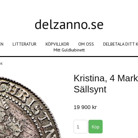
delzanno.se
EN
LITTERATUR
KÖPVILLKOR
OM OSS
DELBETALA DITT 
Mitt Guldkabinett
ynt
Kristina, 4 Mar
Sällsynt
19 900 kr