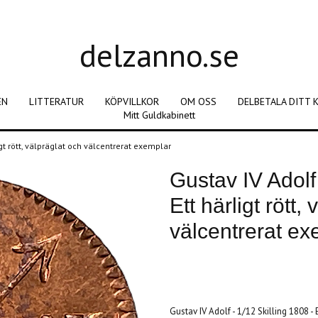
delzanno.se
EN
LITTERATUR
KÖPVILLKOR
OM OSS
DELBETALA DITT 
Mitt Guldkabinett
ligt rött, välpräglat och välcentrerat exemplar
Gustav IV Adolf 
Ett härligt rött,
välcentrerat ex
Produkten är tyvärr slut i lager. :(
Gustav IV Adolf - 1/12 Skilling 1808 - 