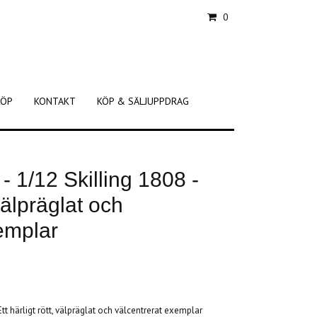
0
KÖP
KONTAKT
KÖP & SÄLJUPPDRAG
- 1/12 Skilling 1808 -
 välpräglat och
emplar
Ett härligt rött, välpräglat och välcentrerat exemplar