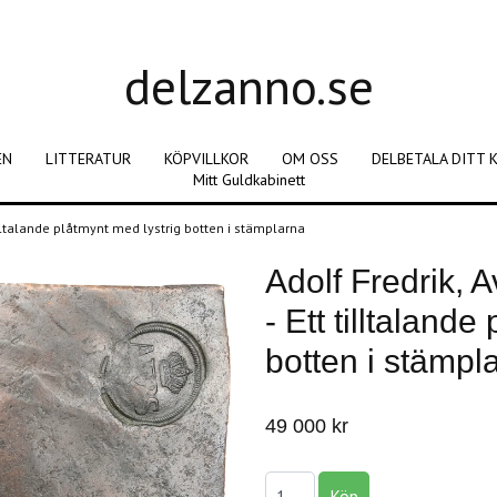
delzanno.se
EN
LITTERATUR
KÖPVILLKOR
OM OSS
DELBETALA DITT 
Mitt Guldkabinett
tilltalande plåtmynt med lystrig botten i stämplarna
Adolf Fredrik, 
- Ett tilltalande
botten i stämpl
49 000 kr