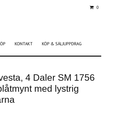
0
KÖP
KONTAKT
KÖP & SÄLJUPPDRAG
Avesta, 4 Daler SM 1756
 plåtmynt med lystrig
arna