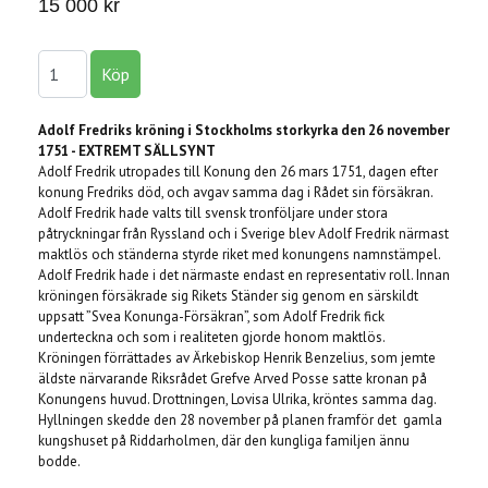
15 000 kr
Adolf Fredriks kröning i Stockholms storkyrka den 26 november
1751 - EXTREMT SÄLLSYNT
Adolf Fredrik utropades till Konung den 26 mars 1751, dagen efter
konung Fredriks död, och avgav samma dag i Rådet sin försäkran.
Adolf Fredrik hade valts till svensk tronföljare under stora
påtryckningar från Ryssland och i Sverige blev Adolf Fredrik närmast
maktlös och ständerna styrde riket med konungens namnstämpel.
Adolf Fredrik hade i det närmaste endast en representativ roll. Innan
kröningen försäkrade sig Rikets Ständer sig genom en särskildt
uppsatt ”Svea Konunga-Försäkran”, som Adolf Fredrik fick
underteckna och som i realiteten gjorde honom maktlös.
Kröningen förrättades av Ärkebiskop Henrik Benzelius, som jemte
äldste närvarande Riksrådet Grefve Arved Posse satte kronan på
Konungens huvud. Drottningen, Lovisa Ulrika, kröntes samma dag.
Hyllningen skedde den 28 november på planen framför det gamla
kungshuset på Riddarholmen, där den kungliga familjen ännu
bodde.