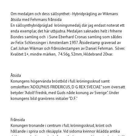
Om medaljen och dess sällsynthet - Hybridprägling av Wikmans
åtsida med Fehrmans frånsida
En sällsynthybridpräglad kröningsmedalj där jag endast noterat ett
enda exemplar, det här utbjudna. Medaljen saknades helt i friherre
Bondes samling och i Sune Eberhard Cronas samling som såldes
av Felix Schlessinger i Amsterdam 1937. Åtsidestamp graverad av
Carl Johan Wikman och frånsidestampen av Daniel Fehrman. Silver.
Kvalitet 1+, mindre märken, 74.56g, 52mm, Hildebrand 20var.
Åtsida
Konungens högervända bröstbild i full kröningsskrud samt
omskriften: "ADOLPHUS FRIDERICUS, D G REX SVECIAE" som översatt
betyder: "Adolf Fredrik, med Guds nåde konung av Sverige". Under
konungens bild gravörens initialer "D.F."
Frånsida
Konungen tronande i centrum i full kröningsskrud, krönt och
hållande i sprira och riksäpple. Vid sidorna kvinnor iklädda antika