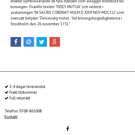
dräkter symboliserande de fyra stånden som avlägger trohetsed till
konungen. Ovanför texten: "FIDES MUTUA" och nederst i
avskärningen "IN SACRIS CORONAT HOLM D XXVI NOV MDCCLI" som
översatt betyder: "Ömsesidig trohet - Vid kröningshögtidligheterna i
Stockholm den 26 november 1751".
2-4 dagar leveranstid
Frakt tillkommer
Full returrätt
Telefon: 0708-865008
Kontakt