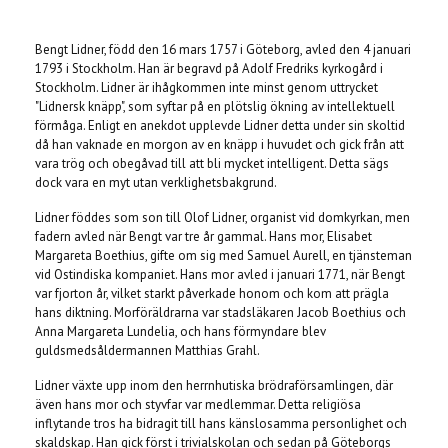
Bengt Lidner, född den 16 mars 1757 i Göteborg, avled den 4 januari
1793 i Stockholm. Han är begravd på Adolf Fredriks kyrkogård i
Stockholm. Lidner är ihågkommen inte minst genom uttrycket
"Lidnersk knäpp", som syftar på en plötslig ökning av intellektuell
förmåga. Enligt en anekdot upplevde Lidner detta under sin skoltid
då han vaknade en morgon av en knäpp i huvudet och gick från att
vara trög och obegåvad till att bli mycket intelligent. Detta sägs
dock vara en myt utan verklighetsbakgrund.
Lidner föddes som son till Olof Lidner, organist vid domkyrkan, men
fadern avled när Bengt var tre år gammal. Hans mor, Elisabet
Margareta Boethius, gifte om sig med Samuel Aurell, en tjänsteman
vid Ostindiska kompaniet. Hans mor avled i januari 1771, när Bengt
var fjorton år, vilket starkt påverkade honom och kom att prägla
hans diktning. Morföräldrarna var stadsläkaren Jacob Boethius och
Anna Margareta Lundelia, och hans förmyndare blev
guldsmedsåldermannen Matthias Grahl.
Lidner växte upp inom den herrnhutiska brödraförsamlingen, där
även hans mor och styvfar var medlemmar. Detta religiösa
inflytande tros ha bidragit till hans känslosamma personlighet och
skaldskap. Han gick först i trivialskolan och sedan på Göteborgs