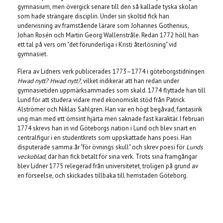
gymnasium, men övergick senare till den så kallade tyska skolan
som hade strängare disciplin. Under sin skoltid fick han
undervisning av framstående lärare som Johannes Gothenius,
Johan Rosén och Martin Georg Wallenstråle. Redan 1772 höll han
ett tal på vers om "det förunderliga i Kristi återlösning" vid
gymnasiet.
Flera av Lidners verk publicerades 1773–1774 i göteborgstidningen
Hwad nytt? Hwad nytt?
, vilket indikerar att han redan under
gymnasietiden uppmärksammades som skald. 1774 flyttade han till
Lund för att studera vidare med ekonomiskt stöd från Patrick
Alströmer och Niklas Sahlgren. Han var en högt begåvad, fantasirik
ung man med ett ömsint hjärta men saknade fast karaktär. I februari
1774 skrevs han in vid Göteborgs nation i Lund och blev snart en
centralfigur i en studentkrets som uppskattade hans poesi. Han
disputerade samma år "för övnings skull" och skrev poesi för
Lunds
veckoblad
, där han fick betalt för sina verk. Trots sina framgångar
blev Lidner 1775 relegerad från universitetet, troligen på grund av
en förseelse, och skickades tillbaka till hemstaden Göteborg.