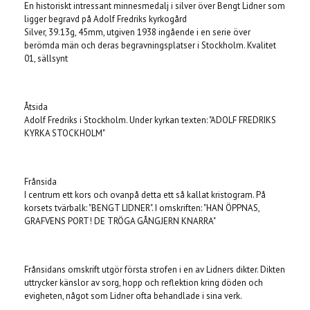
En historiskt intressant minnesmedalj i silver över Bengt Lidner som
ligger begravd på Adolf Fredriks kyrkogård
Silver, 39.13g, 45mm, utgiven 1938 ingående i en serie över
berömda män och deras begravningsplatser i Stockholm. Kvalitet
01, sällsynt
Åtsida
Adolf Fredriks i Stockholm. Under kyrkan texten: "ADOLF FREDRIKS
KYRKA STOCKHOLM"
Frånsida
I centrum ett kors och ovanpå detta ett så kallat kristogram. På
korsets tvärbalk: "BENGT LIDNER". I omskriften: "HAN ÖPPNAS,
GRAFVENS PORT! DE TRÖGA GÅNGJERN KNARRA"
Frånsidans omskrift utgör första strofen i en av Lidners dikter. Dikten
uttrycker känslor av sorg, hopp och reflektion kring döden och
evigheten, något som Lidner ofta behandlade i sina verk.