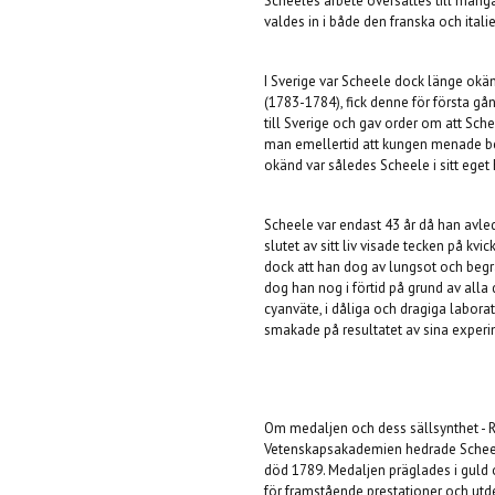
Scheeles arbete översattes till mång
valdes in i både den franska och ita
I Sverige var Scheele dock länge okän
(1783-1784), fick denne för första g
till Sverige och gav order om att Sc
man emellertid att kungen menade ber
okänd var således Scheele i sitt ege
Scheele var endast 43 år då han avle
slutet av sitt liv visade tecken på kvi
dock att han dog av lungsot och begr
dog han nog i förtid på grund av alla
cyanväte, i dåliga och dragiga laborat
smakade på resultatet av sina experime
Om medaljen och dess sällsynthet - 
Vetenskapsakademien hedrade Scheele 
död 1789. Medaljen präglades i guld 
för framstående prestationer och utdela