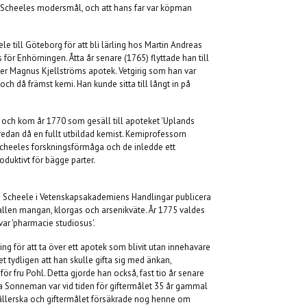
ar Scheeles modersmål, och att hans far var köpman
 till Göteborg för att bli lärling hos Martin Andreas
ör Enhörningen. Åtta år senare (1765) flyttade han till
ter Magnus Kjellströms apotek. Vetgirig som han var
ch då främst kemi. Han kunde sitta till långt in på
m och kom år 1770 som gesäll till apoteket 'Uplands
redan då en fullt utbildad kemist. Kemiprofessorn
cheeles forskningsförmåga och de inledde ett
duktivt för bägge parter.
cheele i Vetenskapsakademiens Handlingar publicera
allen mangan, klorgas och arsenikväte. År 1775 valdes
var 'pharmacie studiosus'.
ping för att ta över ett apotek som blivit utan innehavare
det tydligen att han skulle gifta sig med änkan,
 fru Pohl. Detta gjorde han också, fast tio år senare
ha Sonneman var vid tiden för giftermålet 35 år gammal
ållerska och giftermålet försäkrade nog henne om