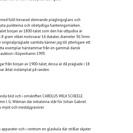
r med fullt bevarad skimrande präglingsglans och
ögsta punkterna och obetydliga hanteringsmärken.
talet början av 1800-talet som den här utbjudna är
55.8 gram vilket motsvarar 16 dukater, diameter 36.5mm.
originalpräglade samtida känner jag till ytterligare ett
Detta exemplar härstammar från en gammal dansk
 auktion i Köpenhamn 1993.
r från början av 1900-talet, dessa är då präglade i 18
 har årtal instämplat på randen.
ända bild och i omskriften CAROLUS WILH SCHEELE
 I. G. Wikman där initialerna står för Johan Gabriel
av mynt och medaljgravörer.
 apparater och i centrum en glaskula där strålar skjuter