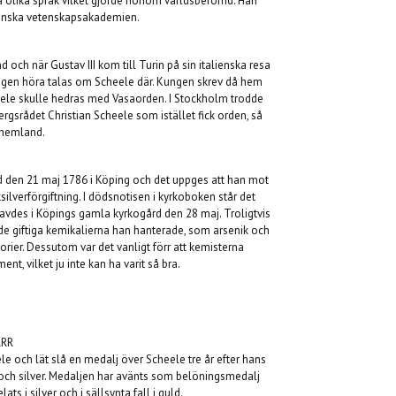
a olika språk vilket gjorde honom världsberömd. Han
lienska vetenskapsakademien.
d och när Gustav III
kom till Turin på sin italienska resa
ången höra talas om Scheele där. Kungen skrev då hem
heele skulle hedras med Vasaorden. I Stockholm trodde
gsrådet Christian Scheele som istället fick orden, så
t hemland.
d den 21 maj 1786 i Köping och det uppges att han mot
cksilverförgiftning. I dödsnotisen i kyrkoboken står det
avdes i Köpings gamla kyrkogård den 28 maj. Troligtvis
 de giftiga kemikalierna han hanterade, som arsenik och
orier. Dessutom var det vanligt förr att kemisterna
nt, vilket ju inte kan ha varit så bra.
RRR
och lät slå en medalj över Scheele tre år efter hans
och silver. Medaljen har avänts som belöningsmedalj
ts i silver och i sällsynta fall i guld.