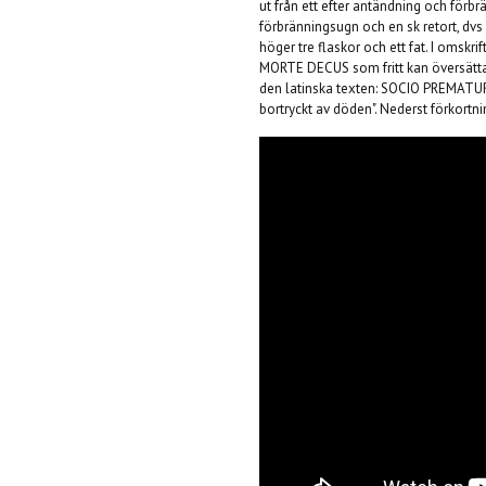
ut från ett efter antändning och förbrä
förbränningsugn och en sk retort, dvs
höger tre flaskor och ett fat. I omsk
MORTE DECUS som fritt kan översättas ti
den latinska texten: SOCIO PREMATURA
bortryckt av döden". Nederst förkortn