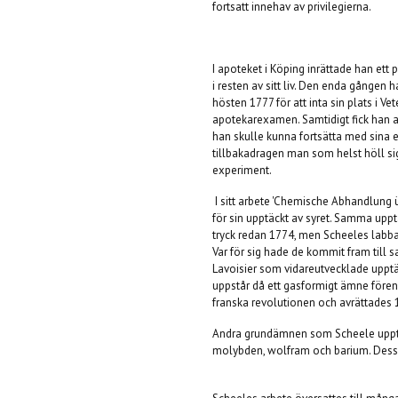
fortsatt innehav av privilegierna.
I apoteket i Köping inrättade han ett
i resten av sitt liv. Den enda gången 
hösten 1777 för att inta sin plats i 
apotekarexamen. Samtidigt fick han a
han skulle kunna fortsätta med sina 
tillbakadragen man som helst höll sig
experiment.
I sitt arbete 'Chemische Abhandlung 
för sin upptäckt av syret. Samma upp
tryck redan 1774, men Scheeles labban
Var för sig hade de kommit fram til
Lavoisier som vidareutvecklade upptäck
uppstår då ett gasformigt ämne förena
franska revolutionen
och avrättades 
Andra grundämnen som Scheele upptäckt
molybden, wolfram och barium. Dessut