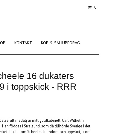
0
KÖP
KONTAKT
KÖP & SÄLJUPPDRAG
cheele 16 dukaters
9 i toppskick - RRR
ydelsefull medalj ur mitt guldkabinett. Carl Wilhelm
Han föddes i Stralsund, som då tillhörde Sverige i det
ycket är känt om Scheeles barndom och uppväxt, utom