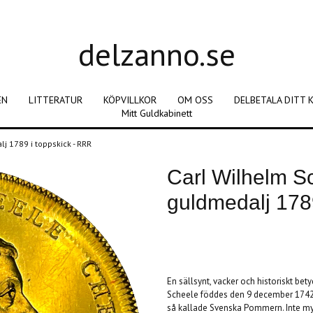
delzanno.se
EN
LITTERATUR
KÖPVILLKOR
OM OSS
DELBETALA DITT 
Mitt Guldkabinett
j 1789 i toppskick - RRR
Carl Wilhelm S
guldmedalj 178
Produkten är tyvärr slut i lager. :(
En sällsynt, vacker och historiskt bet
Scheele föddes den 9 december 1742. 
så kallade Svenska Pommern. Inte m