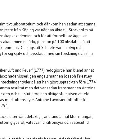
 primitivt laboratorium och där kom han sedan att stanna
han reste från Köping var när han åkte till Stockholm på
Vetenskapsakademien och för att formellt avlägga sin
v akademien en årlig pension på 100 riksdaler så att
experiment. Det sägs att Scheele var en blyg och
 för sig själv och sysslade med sin forskning och sina
über Luft und Feuer' (1777) redogjorde han bland annat
täckt hade visserligen engelsmannen Joseph Priestley
teckningar tyder på att han gjort upptäckten före 1774.
l samma resultat men det var sedan fransmannen Antoine
ten och till slut drog den riktiga slutsatsen att eld
s med luftens syre. Antoine Lavoisier föll offer för
1794.
, eller varit delaktig i, är bland annat klor, mangan,
om glycerol, vätecyanid, citronsyra och vätesulfid.