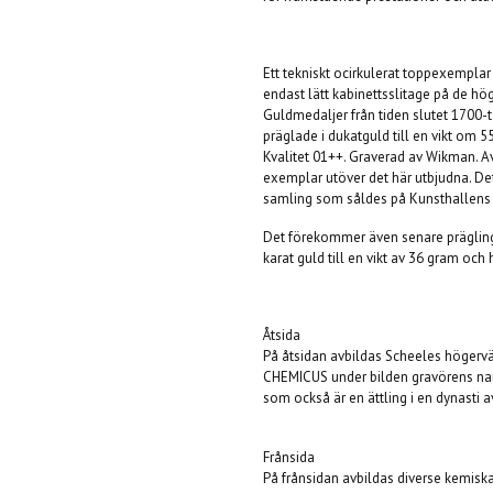
Ett tekniskt ocirkulerat toppexempla
endast lätt kabinettsslitage på de h
Guldmedaljer från tiden slutet 1700-
präglade i dukatguld till en vikt om 
Kvalitet 01++. Graverad av Wikman. Av 
exemplar utöver det här utbjudna. 
samling som såldes på Kunsthallens
Det förekommer även senare präglinga
karat guld till en vikt av 36 gram och
Åtsida
På åtsidan avbildas Scheeles högerv
CHEMICUS under bilden gravörens namn
som också är en ättling i en dynasti 
Frånsida
På frånsidan avbildas diverse kemiska