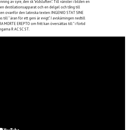
nning av syre, den sk "eldsluften". Till vänster i bilden en
 en destilationsapparat och en delgel och tång till
riften ovanför den latinska texten: INGENIO STAT SINE
ll " äran för ett geni är evigt". I avskärningen nedtill
 MORTE EREPTO om fritt kan översättas till " i förtid
ingarna R AC SC ST.