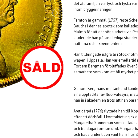
det att familjen var tysk och tyska v
inom bryggerinäringen.
Femton år gammal (1757) reste Scheele
Bauchs i dennes apotek som kallades f
Malmö för att där börja arbeta vid Pe
studerade han på sina lediga stunder o
nätterna och experimentera.
Han tillbringade några år i Stockhol
wapen' i Uppsala. Han var emellertid 
Torbern Bergman förbluffades över S
samarbete som kom att bli mycket pro
Genom Bergmans mellanhand kunde S
sina upptäckter av fluorvätesyra, met
han in i akademien trots att han bara 
Året därpå (1776) flyttade han till Kö
efter ett dödsfall. I kontraktet ingick 
Margaretha Sonneman som kallades för
och tre dagar före sin död. Margaret
och hade under tiden varit hans hush