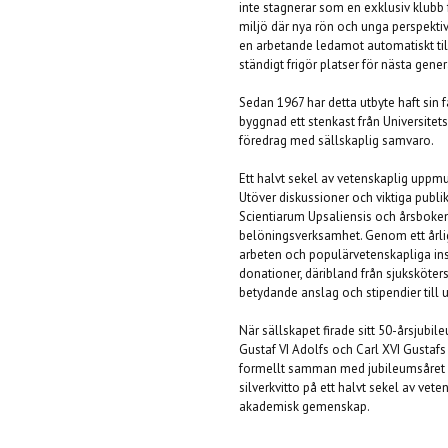
inte stagnerar som en exklusiv klubb 
miljö där nya rön och unga perspektiv 
en arbetande ledamot automatiskt till a
ständigt frigör platser för nästa ge
Sedan 1967 har detta utbyte haft sin f
byggnad ett stenkast från Universit
föredrag med sällskaplig samvaro.
Ett halvt sekel av vetenskaplig uppm
Utöver diskussioner och viktiga publ
Scientiarum Upsaliensis och årsboke
belöningsverksamhet. Genom ett årlig
arbeten och populärvetenskapliga insa
donationer, däribland från sjuksköter
betydande anslag och stipendier till 
När sällskapet firade sitt 50-årsjub
Gustaf VI Adolfs och Carl XVI Gustaf
formellt samman med jubileumsåret 2
silverkvitto på ett halvt sekel av ve
akademisk gemenskap.