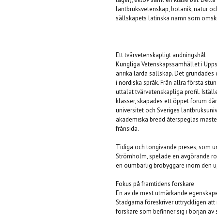
lantbruksvetenskap, botanik, natur oc
sällskapets latinska namn som omskri
Ett tvärvetenskapligt andningshål
Kungliga Vetenskapssamhället i Uppsa
anrika lärda sällskap. Det grundades 
i nordiska språk. Från allra första s
uttalat tvärvetenskapliga profil. Istäl
klasser, skapades ett öppet forum där
universitet och Sveriges lantbruksun
akademiska bredd återspeglas mäster
frånsida.
Tidiga och tongivande preses, som un
Strömholm, spelade en avgörande roll
en oumbärlig brobyggare inom den u
Fokus på framtidens forskare
En av de mest utmärkande egenskapern
Stadgarna föreskriver uttryckligen at
forskare som befinner sig i början av 