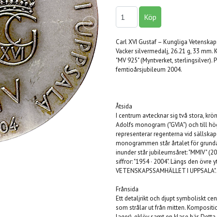
Carl XVI Gustaf – Kungliga Vetenska
Vacker silvermedalj, 26.21 g, 33 mm. 
"MV 925" (Myntverket, sterlingsilver)
femtioårsjubileum 2004.
Åtsida
I centrum avtecknar sig två stora, kr
Adolfs monogram ("GVIA") och till hö
representerar regenterna vid sällska
monogrammen står årtalet för grunda
inunder står jubileumsåret: "MMIV" (20
siffror: "1954 · 2004". Längs den övre
VETENSKAPSSAMHÄLLET I UPPSALA".
Frånsida
Ett detaljrikt och djupt symboliskt c
som strålar ut från mitten. Kompositi
lager), eklöv samt en klase bär. Detta 