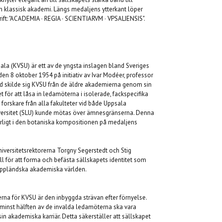
h klassisk akademi. Längs medaljens ytterkant löper
ft: "ACADEMIA · REGIA · SCIENTIARVM · VPSALIENSIS".
la (KVSU) är ett av de yngsta inslagen bland Sveriges
den 8 oktober 1954 på initiativ av Ivar Modéer, professor
tund skilde sig KVSU från de äldre akademierna genom sin
let för att låsa in ledamöterna i isolerade, fackspecifika
 forskare från alla fakulteter vid både Uppsala
iversitet (SLU) kunde mötas över ämnesgränserna. Denna
ligt i den botaniska kompositionen på medaljens
iversitetsrektorerna Torgny Segerstedt och Stig
 för att forma och befästa sällskapets identitet som
ppländska akademiska världen.
a för KVSU är den inbyggda strävan efter förnyelse.
t minst hälften av de invalda ledamöterna ska vara
sin akademiska karriär. Detta säkerställer att sällskapet