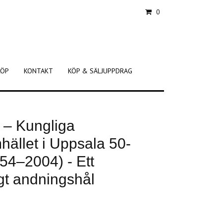
0
KÖP
KONTAKT
KÖP & SÄLJUPPDRAG
 – Kungliga
ället i Uppsala 50-
54–2004) - Ett
gt andningshål