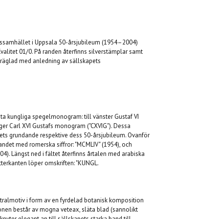
pssamhället i Uppsala 50-årsjubileum (1954–2004)
Kvalitet 01/0. På randen återfinns silverstämplar samt
. Präglad med anledning av sällskapets
önta kungliga spegelmonogram: till vänster Gustaf VI
ger Carl XVI Gustafs monogram ("CXVIG"). Dessa
pets grundande respektive dess 50-årsjubileum. Ovanför
ndet med romerska siffror: "MCMLIV" (1954), och
04). Längst ned i fältet återfinns årtalen med arabiska
 ytterkanten löper omskriften: "KUNGL.
entralmotiv i form av en fyrdelad botanisk komposition
onen består av mogna veteax, släta blad (sannolikt
knyter elegant an till sällskapets starka band till