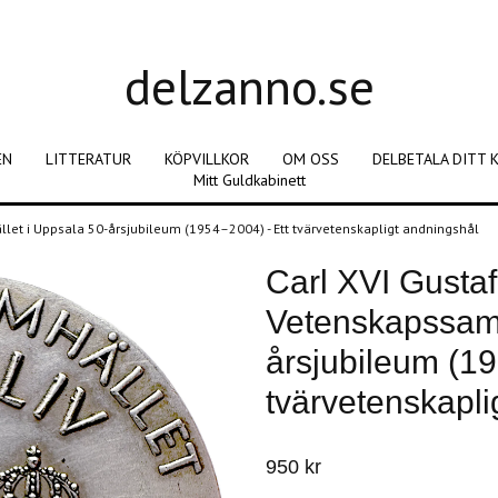
delzanno.se
EN
LITTERATUR
KÖPVILLKOR
OM OSS
DELBETALA DITT 
Mitt Guldkabinett
llet i Uppsala 50-årsjubileum (1954–2004) - Ett tvärvetenskapligt andningshål
Carl XVI Gustaf
Vetenskapssamh
årsjubileum (19
tvärvetenskapli
950 kr