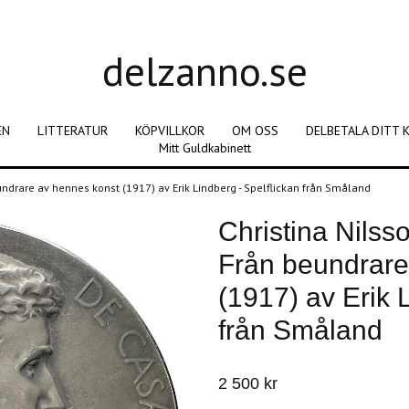
delzanno.se
EN
LITTERATUR
KÖPVILLKOR
OM OSS
DELBETALA DITT 
Mitt Guldkabinett
undrare av hennes konst (1917) av Erik Lindberg - Spelflickan från Småland
Christina Nils
Från beundrare
(1917) av Erik 
från Småland
2 500 kr