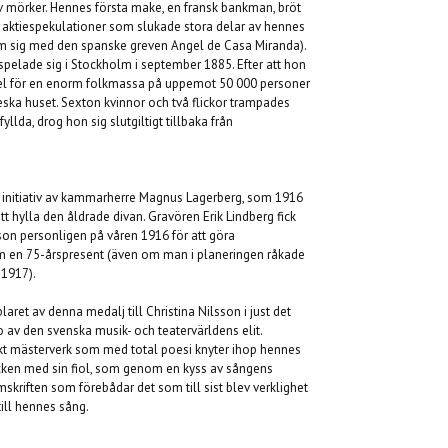
mörker. Hennes första make, en fransk bankman, bröt
aktiespekulationer som slukade stora delar av hennes
m sig med den spanske greven Angel de Casa Miranda).
pelade sig i Stockholm i september 1885. Efter att hon
tel för en enorm folkmassa på uppemot 50 000 personer
eska huset. Sexton kvinnor och två flickor trampades
fyllda, drog hon sig slutgiltigt tillbaka från
å initiativ av kammarherre Magnus Lagerberg, som 1916
tt hylla den åldrade divan. Gravören Erik Lindberg fick
son personligen på våren 1916 för att göra
som en 75-årspresent (även om man i planeringen råkade
 1917).
ret av denna medalj till Christina Nilsson i just det
 av den svenska musik- och teatervärldens elit.
kt mästerverk som med total poesi knyter ihop hennes
 Backen med sin fiol, som genom en kyss av sångens
skriften som förebådar det som till sist blev verklighet
till hennes sång.