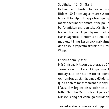
Spelflickan från Småland
Historien om Christina Nilsson är en 
föddes 1843 som yngst av sex syskon i
bidra till familjens knappa försörjni
marknader under namnet "Stina på Backe
barfotaflickan snart en lokalkändis.
hon uppträdde på Ljungby marknad oc
Han insåg flickans enorma potential
musikutbildning. Resan gick via Halm
den absolut yppersta skolningen i P
Wartel.
En värld som lyssnar
När Christina Nilsson debuterade på T
Traviata var hon bara 21 år gammal. 
motstycke. Hon hyllades för sin obeskr
och jämfördes ständigt med dåtidens
tjugo år äldre landsmaninnan Jenny L
i Faust blev legendariska, och hon l
fötter. När The Metropolitan Opera i N
Nilsson sjöng det kvinnliga huvudpart
Tragedier i berömmelsens skugga