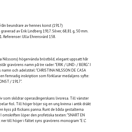
Från beundrare av hennes konst (1917)
 graverad av Erik Lindberg 1917. Silver, 68,81 g, 50 mm.
01. Referenser: Ulla Ehrensvärd 158.
a Nilssons) högervända bröstbild, elegant uppsatt hår
 står gravörens namn på tre rader: "ERIK / LIND- / BERG". I
s namn och adelstitel: "CHRISTINA NILSSON DE CASA
s en femradig inskription som förklarar medaljens syfte:
ONST / 1917".
iv som skildrar operasångerskans livsresa. Till vänster
elar fiol. Till höger böjer sig en ung kvinna i antik dräkt
en kyss på flickans panna. Runt de båda gestalterna
 I omskriften löper den profetiska texten: "SNART EN
r till höger i fältet syns gravörens monogram "E L".