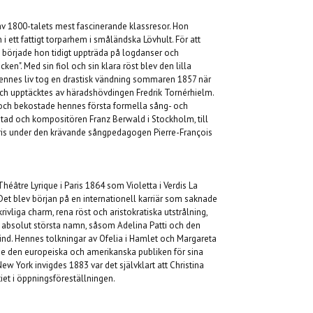
av 1800-talets mest fascinerande klassresor. Hon
 ett fattigt torparhem i småländska Lövhult. För att
ng började hon tidigt uppträda på logdanser och
n". Med sin fiol och sin klara röst blev den lilla
 Hennes liv tog en drastisk vändning sommaren 1857 när
h upptäcktes av häradshövdingen Fredrik Tornérhielm.
 och bekostade hennes första formella sång- och
stad och kompositören Franz Berwald i Stockholm, till
aris under den krävande sångpedagogen Pierre-François
héâtre Lyrique i Paris 1864 som Violetta i Verdis La
Det blev början på en internationell karriär som saknade
ivliga charm, rena röst och aristokratiska utstrålning,
 absolut största namn, såsom Adelina Patti och den
ind. Hennes tolkningar av Ofelia i Hamlet och Margareta
ade den europeiska och amerikanska publiken för sina
ew York invigdes 1883 var det självklart att Christina
iet i öppningsföreställningen.