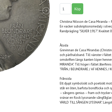
Christina Nilsson de Casa Miranda – 
En vacker subskriptionsmedalj i silver,
Randprägling: "SILVER 1917". Kvalitet 
Åtsida
Grevinnan de Casa Mirandas (Christin
och pärlhalsband. Till vänster i fältet
omskriften längs kanten löper henne
MIRANDA". Till höger i fältet återfinn
"FRÅN / BEUNDRARE / AF HENNES / K
Frånsida
Ett djupt symboliskt och poetiskt mot
står en liten, barfota bondflicka och sp
– sångens genius – fram och trycker 
svävar en flock lyssnande sångfåglar.
VÄRLD TILL SÅNGEN LYSSNAR". Längst ne