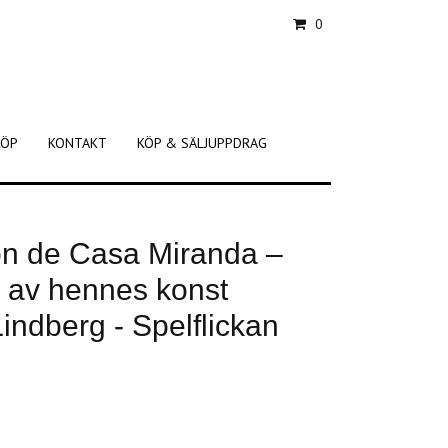
0
KÖP
KONTAKT
KÖP & SÄLJUPPDRAG
son de Casa Miranda –
 av hennes konst
Lindberg - Spelflickan