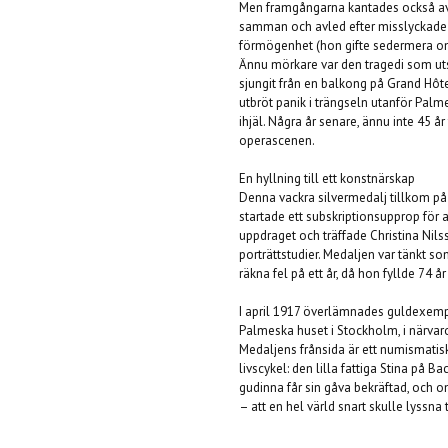
Men framgångarna kantades också av 
samman och avled efter misslyckade 
förmögenhet (hon gifte sedermera o
Ännu mörkare var den tragedi som uts
sjungit från en balkong på Grand Hô
utbröt panik i trängseln utanför Palm
ihjäl. Några år senare, ännu inte 45 år 
operascenen.
En hyllning till ett konstnärskap
Denna vackra silvermedalj tillkom p
startade ett subskriptionsupprop för a
uppdraget och träffade Christina Nils
porträttstudier. Medaljen var tänkt 
räkna fel på ett år, då hon fyllde 74 år
I april 1917 överlämnades guldexempla
Palmeska huset i Stockholm, i närvaro
Medaljens frånsida är ett numismatis
livscykel: den lilla fattiga Stina på
gudinna får sin gåva bekräftad, och om
– att en hel värld snart skulle lyssna 