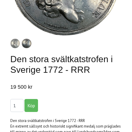
Den stora svältkatstrofen i
Sverige 1772 - RRR
19 500 kr
Den stora svältkatstrofen i Sverige 1772 - RRR
En extremt sällsynt och historiskt signifikant medalj som präglades
till minne av det understöd som gavs till landsbygdsområden som