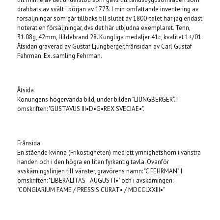
drabbats av svält i början av 1773. I min omfattande inventering av
försäljningar som går tillbaks till slutet av 1800-talet har jag endast
noterat en försäljningar, dvs det här utbjudna exemplaret. Tenn,
31.08g, 42mm, Hildebrand 28. Kungliga medaljer 41c, kvalitet 1+/01.
Åtsidan graverad av Gustaf Ljungberger, frånsidan av Carl Gustaf
Fehrman. Ex. samling Fehrman.
Åtsida
Konungens högervända bild, under bilden "LIUNGBERGER". I
omskriften: "GUSTAVUS III•D•G•REX SVECIAE•".
Frånsida
En stående kvinna (Frikostigheten) med ett ymnighetshorn i vänstra
handen och i den högra en liten fyrkantig tavla. Ovanför
avskärningslinjen till vänster, gravörens namn: "C FEHRMAN". I
omskriften: "LIBERALITAS AUGUSTI•" och i avskärningen:
"CONGIARIUM FAME / PRESSIS CURAT• / MDCCLXXIII•"