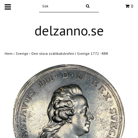
0
delzanno.se
Hem
›
Sverige
›
Den stora svältkatstrofen i Sverige 1772 - RRR