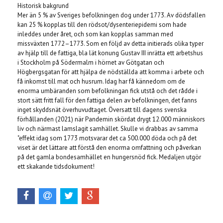
Historisk bakgrund
Mer än 5 % av Sveriges befolkningen dog under 1773. Av dödsfallen
kan 25 % kopplas till den rödsot/dysenteriepidemi som hade
inleddes under året, och som kan kopplas samman med
missväxten 1772–1773. Som en följd av detta initierads olika typer
av hjälp till de fattiga, bla lät konung Gustav III inrätta ett arbetshus
i Stockholm på Södermalm i hörnet av Götgatan och
Högbergsgatan för att hjälpa de nödställda att komma i arbete och
få inkomst till mat och husrum. Idag har få kännedom om de
enorma umbäranden som befolkningan fick utstå och det rådde i
stort sätt fritt fall för den fattiga delen av befolkningen, det fanns
inget skyddsnät överhuvudtaget. Översatt till dagens svenska
förhållanden (2021) när Pandemin skördat drygt 12.000 människors
liv och närmast lamslagit samhället. Skulle vi drabbas av samma
"effekt idag som 1773 motsvarar det ca 500.000 döda och på det
viset är det lättare att förstå den enorma omfattning och påverkan
på det gamla bondesamhället en hungersnöd fick. Medaljen utgör
ett skakande tidsdokument!