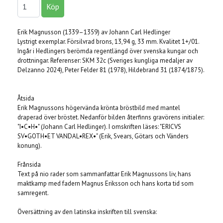
Erik Magnusson (1339–1359) av Johann Carl Hedlinger
Lystrigt exemplar. Försilvrad brons, 13,94 g, 33 mm. Kvalitet 1+/01.
Ingår i Hedlingers berömda regentlängd över svenska kungar och
drottningar. Referenser: SKM 32c (Sveriges kungliga medaljer av
Delzanno 2024), Peter Felder 81 (1978), Hildebrand 31 (1874/1875).
Åtsida
Erik Magnussons högervända krönta bröstbild med mantel
draperad över bröstet. Nedanför bilden återfinns gravörens initialer:
"I•C•H•" (Johann Carl Hedlinger). I omskriften läses: "ERICVS
SV•GOTH•ET VANDAL•REX•" (Erik, Svears, Götars och Vänders
konung).
Frånsida
Text på nio rader som sammanfattar Erik Magnussons liv, hans
maktkamp med fadern Magnus Eriksson och hans korta tid som
samregent.
Översättning av den latinska inskriften till svenska: