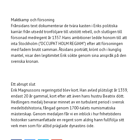
Maktkamp och försoning
Frånsidans text dokumenterar de tvära kasten i Eriks politiska
karriär: från utsedd tronföljare till utstött rebell, och slutligen till
försonad medregent år 1357. Hans ambitioner ledde honom till att
inta Stockholm ("OCCUPAT HOLM REGIAM") efter att försoningen
med fadern brutit samman. Åtsidans porträtt, krönt och i kunglig
mantel, visar den legitimitet Erik sökte genom sina anspråk på den
svenska kronan.
Ett abrupt slut
Erik Magnussons regeringstid blev kort. Han avled plötsligt år 1359,
endast 20 år gammal, kort efter att även hans hustru Beatrix dött.
Hedlingers medalj bevarar minnet av en turbulent period i svensk
medeltidshistoria, fångad genom 1700-talets numismatiska
mästerskap. Genom medaljen får vi en inblick i hur frihetstidens
historiker sammanfattade en regent som aldrig hann fullfölja sitt
verk men som för alltid präglade dynastins öde.