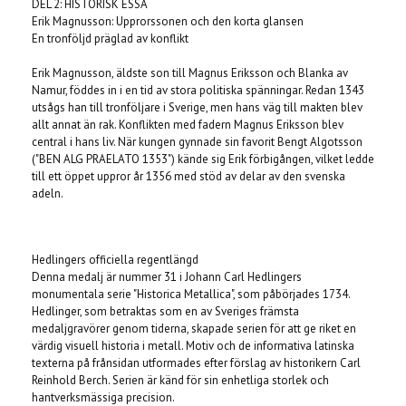
DEL 2: HISTORISK ESSÄ
Erik Magnusson: Upprorssonen och den korta glansen
En tronföljd präglad av konflikt
Erik Magnusson, äldste son till Magnus Eriksson och Blanka av
Namur, föddes in i en tid av stora politiska spänningar. Redan 1343
utsågs han till tronföljare i Sverige, men hans väg till makten blev
allt annat än rak. Konflikten med fadern Magnus Eriksson blev
central i hans liv. När kungen gynnade sin favorit Bengt Algotsson
("BEN ALG PRAELATO 1353") kände sig Erik förbigången, vilket ledde
till ett öppet uppror år 1356 med stöd av delar av den svenska
adeln.
Hedlingers officiella regentlängd
Denna medalj är nummer 31 i Johann Carl Hedlingers
monumentala serie "Historica Metallica", som påbörjades 1734.
Hedlinger, som betraktas som en av Sveriges främsta
medaljgravörer genom tiderna, skapade serien för att ge riket en
värdig visuell historia i metall. Motiv och de informativa latinska
texterna på frånsidan utformades efter förslag av historikern Carl
Reinhold Berch. Serien är känd för sin enhetliga storlek och
hantverksmässiga precision.