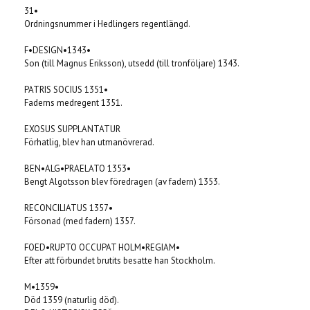
31•
Ordningsnummer i Hedlingers regentlängd.
F•DESIGN•1343•
Son (till Magnus Eriksson), utsedd (till tronföljare) 1343.
PATRIS SOCIUS 1351•
Faderns medregent 1351.
EXOSUS SUPPLANTATUR
Förhatlig, blev han utmanövrerad.
BEN•ALG•PRAELATO 1353•
Bengt Algotsson blev föredragen (av fadern) 1353.
RECONCILIATUS 1357•
Försonad (med fadern) 1357.
FOED•RUPTO OCCUPAT HOLM•REGIAM•
Efter att förbundet brutits besatte han Stockholm.
M•1359•
Död 1359 (naturlig död).