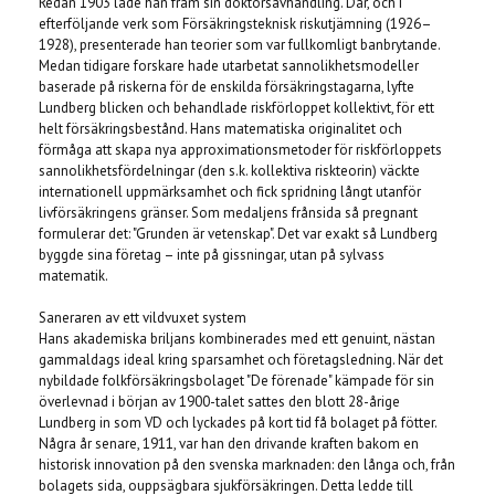
Redan 1903 lade han fram sin doktorsavhandling. Där, och i
efterföljande verk som Försäkringsteknisk riskutjämning (1926–
1928), presenterade han teorier som var fullkomligt banbrytande.
Medan tidigare forskare hade utarbetat sannolikhetsmodeller
baserade på riskerna för de enskilda försäkringstagarna, lyfte
Lundberg blicken och behandlade riskförloppet kollektivt, för ett
helt försäkringsbestånd. Hans matematiska originalitet och
förmåga att skapa nya approximationsmetoder för riskförloppets
sannolikhetsfördelningar (den s.k. kollektiva riskteorin) väckte
internationell uppmärksamhet och fick spridning långt utanför
livförsäkringens gränser. Som medaljens frånsida så pregnant
formulerar det: "Grunden är vetenskap". Det var exakt så Lundberg
byggde sina företag – inte på gissningar, utan på sylvass
matematik.
Saneraren av ett vildvuxet system
Hans akademiska briljans kombinerades med ett genuint, nästan
gammaldags ideal kring sparsamhet och företagsledning. När det
nybildade folkförsäkringsbolaget "De förenade" kämpade för sin
överlevnad i början av 1900-talet sattes den blott 28-årige
Lundberg in som VD och lyckades på kort tid få bolaget på fötter.
Några år senare, 1911, var han den drivande kraften bakom en
historisk innovation på den svenska marknaden: den långa och, från
bolagets sida, ouppsägbara sjukförsäkringen. Detta ledde till