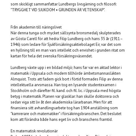
som skickligt sammanfattar Lundbergs livsgärning och filosofi:
"TRYGGHET VID SJUKDOM • GRUNDEN ÄR VETENSKAP".
Från akademin till näringslivet
När denna tunga och mycket sällsynta bronsmedalj skulpterades
av Gösta Carell för att hedra Filip Lundberg och hans 35 år (1911–
1946) som ledare för Sjukförsäkringsaktiebolaget Eir, var det som
en hyllning till en man vars intellekt och envishet i grunden ritat om
kartan för hela det svenska försäkringsväsendet.
Lundberg växte upp i en bildad miljö; hans far var en aktad lektor i
matematik i Uppsala och modern tillhörde ämbetsmannasläkten
Almquist. Trots att fadern gick bort i förtid formades Filip av denna
intellektuella arvsmassa. Han tog en lysande studentexamen i
Stockholm och därefter fil. kand. och fil. lic. i Uppsala med högsta
betyg i matematik. Planen var glasklar: han skulle doktorera och
sedan viga sitt liv åt den akademiska lärarbanan. Men för att
finansiera sitt avhandlingsarbete tog han 1904 anställning som
"kamrerare och matematiker" i försäkringsbranschen. Det beslutet
kom att förändra både hans eget liv och branschens framtid.
En matematisk revolutionär