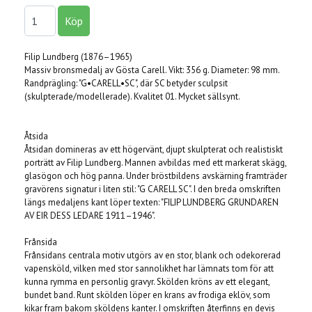
Filip Lundberg (1876–1965)
Massiv bronsmedalj av Gösta Carell. Vikt: 356 g. Diameter: 98 mm.
Randprägling: "G•CARELL•SC", där SC betyder sculpsit
(skulpterade/modellerade). Kvalitet 01. Mycket sällsynt.
Åtsida
Åtsidan domineras av ett högervänt, djupt skulpterat och realistiskt
porträtt av Filip Lundberg. Mannen avbildas med ett markerat skägg,
glasögon och hög panna. Under bröstbildens avskärning framträder
gravörens signatur i liten stil: "G CARELL SC". I den breda omskriften
längs medaljens kant löper texten: "FILIP LUNDBERG GRUNDAREN
AV EIR DESS LEDARE 1911–1946".
Frånsida
Frånsidans centrala motiv utgörs av en stor, blank och odekorerad
vapensköld, vilken med stor sannolikhet har lämnats tom för att
kunna rymma en personlig gravyr. Skölden kröns av ett elegant,
bundet band. Runt skölden löper en krans av frodiga eklöv, som
kikar fram bakom sköldens kanter. I omskriften återfinns en devis