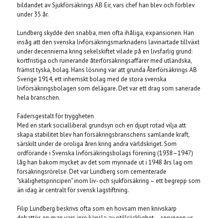
bildandet av Sjukförsäkrings AB Eir, vars chef han blev och förblev
under 35 år.
Lundberg skydde den snabba, men ofta ihåliga, expansionen. Han
insåg att den svenska livförsäkringsmarknadens lavinartade tillväxt
under decennierna kring sekelskiftet vilade på en livsfarlig grund:
kortfristiga och ruinerande återförsäkringsaffärer med utländska,
främst tyska, bolag. Hans lösning var att grunda Återförsäkrings AB
Sverige 1914, ett inhemskt bolag med de stora svenska
livförsäkringsbolagen som delägare. Det var ett drag som sanerade
hela branschen.
Fadersgestalt för tryggheten
Med en stark socialliberal grundsyn och en djupt rotad vilja att
skapa stabilitet blev han försäkringsbranschens samlande kraft,
särskilt under de oroliga åren kring andra världskriget. Som
ordförande i Svenska livförsäkringsbolags förening (1938–1947)
låg han bakom mycket av det som mynnade ut i 1948 års lag om
försäkringsrörelse. Det var Lundberg som cementerade
"skälighetsprincipen" inom liv- och sjukförsäkring – ett begrepp som
än idag är centralt för svensk lagstiftning.
Filip Lundberg beskrivs ofta som en hovsam men knivskarp
debattör, en man vars inre känsla av otillräcklighet – sprungen ur