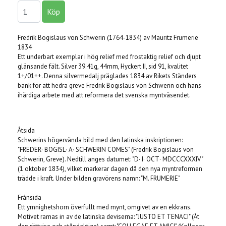
Fredrik Bogislaus von Schwerin (1764-1834) av Mauritz Frumerie
1834
Ett underbart exemplar i hög relief med frostaktig relief och djupt
glänsande fält. Silver 39.41g, 44mm, Hyckert II, sid 91, kvalitet
1+/01++. Denna silvermedalj präglades 1834 av Rikets Ständers
bank för att hedra greve Fredrik Bogislaus von Schwerin och hans
ihärdiga arbete med att reformera det svenska myntväsendet.
Åtsida
Schwerins högervända bild med den latinska inskriptionen:
"FREDER· BOGISL· A· SCHWERIN COMES" (Fredrik Bogislaus von
Schwerin, Greve). Nedtill anges datumet: "D· I· OCT· MDCCCXXXIV"
(1 oktober 1834), vilket markerar dagen då den nya myntreformen
trädde i kraft. Under bilden gravörens namn: "M. FRUMERIE"
Frånsida
Ett ymnighetshorn överfullt med mynt, omgivet av en ekkrans.
Motivet ramas in av de latinska deviserna: "JUSTO ET TENACI" (Åt