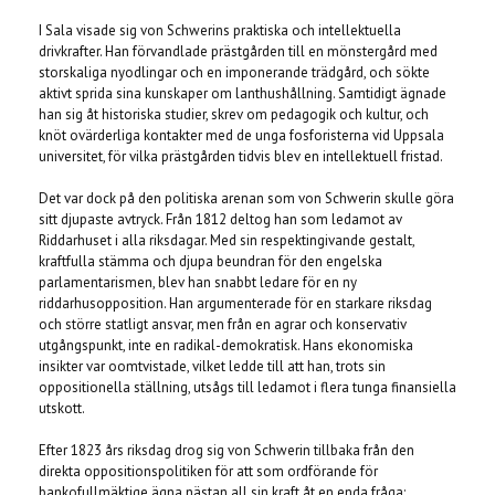
I Sala visade sig von Schwerins praktiska och intellektuella
drivkrafter. Han förvandlade prästgården till en mönstergård med
storskaliga nyodlingar och en imponerande trädgård, och sökte
aktivt sprida sina kunskaper om lanthushållning. Samtidigt ägnade
han sig åt historiska studier, skrev om pedagogik och kultur, och
knöt ovärderliga kontakter med de unga fosforisterna vid Uppsala
universitet, för vilka prästgården tidvis blev en intellektuell fristad.
Det var dock på den politiska arenan som von Schwerin skulle göra
sitt djupaste avtryck. Från 1812 deltog han som ledamot av
Riddarhuset i alla riksdagar. Med sin respektingivande gestalt,
kraftfulla stämma och djupa beundran för den engelska
parlamentarismen, blev han snabbt ledare för en ny
riddarhusopposition. Han argumenterade för en starkare riksdag
och större statligt ansvar, men från en agrar och konservativ
utgångspunkt, inte en radikal-demokratisk. Hans ekonomiska
insikter var oomtvistade, vilket ledde till att han, trots sin
oppositionella ställning, utsågs till ledamot i flera tunga finansiella
utskott.
Efter 1823 års riksdag drog sig von Schwerin tillbaka från den
direkta oppositionspolitiken för att som ordförande för
bankofullmäktige ägna nästan all sin kraft åt en enda fråga: