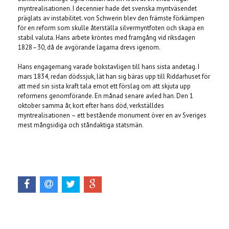
myntrealisationen. I decennier hade det svenska myntväsendet
präglats av instabilitet. von Schwerin blev den främste förkämpen
för en reform som skulle återställa silvermyntfoten och skapa en
stabil valuta. Hans arbete kröntes med framgång vid riksdagen
1828–30, då de avgörande lagarna drevs igenom.
Hans engagemang varade bokstavligen till hans sista andetag. I
mars 1834, redan dödssjuk, lät han sig bäras upp till Riddarhuset för
att med sin sista kraft tala emot ett förslag om att skjuta upp
reformens genomförande. En månad senare avled han. Den 1
oktober samma år, kort efter hans död, verkställdes
myntrealisationen – ett bestående monument över en av Sveriges
mest mångsidiga och ståndaktiga statsmän.