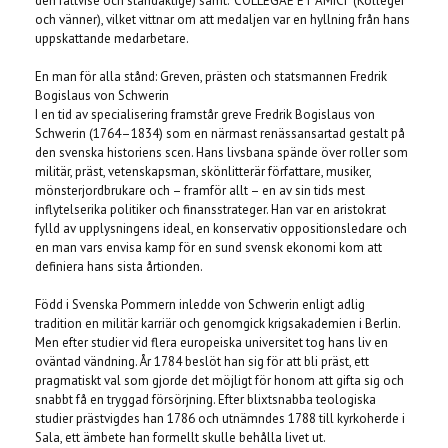
den rättvise och ståndaktige) samt: "COLLEGAE ET AMICI" (Kolleger
och vänner), vilket vittnar om att medaljen var en hyllning från hans
uppskattande medarbetare.
En man för alla stånd: Greven, prästen och statsmannen Fredrik
Bogislaus von Schwerin
I en tid av specialisering framstår greve Fredrik Bogislaus von
Schwerin (1764–1834) som en närmast renässansartad gestalt på
den svenska historiens scen. Hans livsbana spände över roller som
militär, präst, vetenskapsman, skönlitterär författare, musiker,
mönsterjordbrukare och – framför allt – en av sin tids mest
inflytelserika politiker och finansstrateger. Han var en aristokrat
fylld av upplysningens ideal, en konservativ oppositionsledare och
en man vars envisa kamp för en sund svensk ekonomi kom att
definiera hans sista årtionden.
Född i Svenska Pommern inledde von Schwerin enligt adlig
tradition en militär karriär och genomgick krigsakademien i Berlin.
Men efter studier vid flera europeiska universitet tog hans liv en
oväntad vändning. År 1784 beslöt han sig för att bli präst, ett
pragmatiskt val som gjorde det möjligt för honom att gifta sig och
snabbt få en tryggad försörjning. Efter blixtsnabba teologiska
studier prästvigdes han 1786 och utnämndes 1788 till kyrkoherde i
Sala, ett ämbete han formellt skulle behålla livet ut.