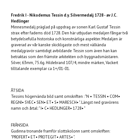
Produkten är tyvärr slut i lager. :(
Fredrik I - Nikodemus Tessin d.y. Silvermedalj 1728 - av J.C.
Hedlinger
Minnesmedalj präglad på uppdrag av sonen Karl Gustaf Tessin
strax efter faderns död 1728. Den här utbjudan medaljen fångar två
betydelsefulla historiska och konstnärliga aspekter. Medaljen är
graverad av vår kanske skickligaste och mest välkända
medaljgravör samtidigt avbildande Tessin som även han kan
betraktas som den främste arkitekten och byggnadsmästaren.
Silver, 63mm, 75.6g. Hildebrand 107/4, mindre märken, Vackert
tilltalande exemplar ca 1+/01-01.
ÅTSIDA
Tessins högervända bild samt omskriften : "N • TESSIN • COM•
REGNI• SVEC• SEN• ET• S• MARESCH• ". Längst ned gravörens
namn och årtal: " I• C• HEDLINGER• 1728• "
FRÅNSIDA
Gudinna tronande framför slottskolonn samt omskriften:
"PROFERT• ET• PROTEGIT• ARTES• ".