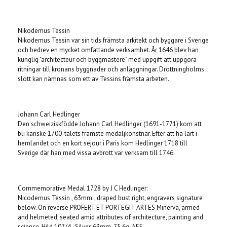
Nikodemus Tessin
Nikodemus Tessin var sin tids främsta arkitekt och byggare i Sverige
och bedrev en mycket omfattande verksamhet. År 1646 blev han
kunglig "architecteur och byggmästere" med uppgift att uppgöra
ritningar till kronans byggnader och anläggningar. Drottningholms
slott kan nämnas som ett av Tessins främsta arbeten.
Johann Carl Hedlinger
Den schweiziskfödde Johann Carl Hedlinger (1691-1771) kom att
bli kanske 1700-talets främste medaljkonstnär. Efter att ha lärt i
hemlandet och en kort sejour i Paris kom Hedlinger 1718 till
Sverige där han med vissa avbrott var verksam till 1746.
Commemorative Medal 1728 by J C Hedlinger:
Nicodemus Tessin , 63mm., draped bust right, engravers signature
below. On reverse PROFERT ET PORTEGIT ARTES Minerva, armed
and helmeted, seated amid attributes of architecture, painting and
science. Hild.107/4, Silver, 63mm. 75.6g. AEF.