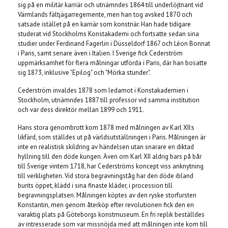
sig på en militär karriär och utnämndes 1864 till underlöjtnant vid
Värmlands fältjägarregemente, men han tog avsked 1870 och
satsade istället på en karriär som konstnär. Han hade tidigare
studerat vid Stockholms Konstakademi och fortsatte sedan sina
studier under Ferdinand Fagerlin i Düsseldorf 1867 och Léon Bonnat
i Paris, samt senare även i Italien. I Sverige fick Cederström
uppmärksamhet för flera målningar utförda i Paris, där han bosatte
sig 1873, inklusive "Epilog" och "Mörka stunder".
Cederström invaldes 1878 som ledamot i Konstakademien i
Stockholm, utnämndes 1887 till professor vid samma institution
och var dess direktör mellan 1899 och 1911.
Hans stora genombrott kom 1878 med målningen av Karl XII:s
likfärd, som ställdes ut på världsutställningen i Paris. Målningen är
inte en realistisk skildring av händelsen utan snarare en diktad
hyllning till den döde kungen. Även om Karl XII aldrig bars på bår
till Sverige vintern 1718, har Cederströms koncept viss anknytning
till verkligheten. Vid stora begravningståg har den döde ibland
burits öppet, klädd i sina finaste kläder, i procession till
begravningsplatsen. Målningen köptes av den ryske storfursten
Konstantin, men genom återköp efter revolutionen fick den en
varaktig plats på Göteborgs konstmuseum. En fri replik beställdes
av intresserade som var missnöjda med att målningen inte kom till