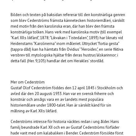
Bilden och texten på baksidan refererar till den konstnärliga genren
som blev Cederströms främsta kännetecken: historiemåleri, särskilt
med motiv från den karolinska eran, där han blev den främsta
konstnärliga tolken. Hans verk med karolinska motiv (till exempel
"Karl XII:s likfärd", 1878; "Likvakan i Tistedalen", 1893) har liknats vid
Heidenstams "Karolinerna" inom måleriet. Uttrycket "fortia gesta"
(tappra dåd) kan ha hämtats från Ovidius' "Heroides", en serie fiktiva
versbrev till mytologiska hjältar från deras hustrur/älskarinnor; i
detta fall (Her. 9,105) handlar det om Herakles' stordåd.
Mer om Cederström
Gustaf Olof Cederström föddes den 12 april 1845 i Stockholm och
avled där den 20 augusti 1933. Han var en svensk friherre och
konstnär och ansågs vara en av landets mest populära
historiemålare under 1800-talet. Han är särskilt känd för sin
målning av Karl XII:s likfärd.
Cederströms intresse för historia väcktes redan i ung ålder. Hans
familj beundrade Karl XII och en av Gustaf Cederströms förfäder
hade varit med om kalabaliken i Bender. Cederström försökte först