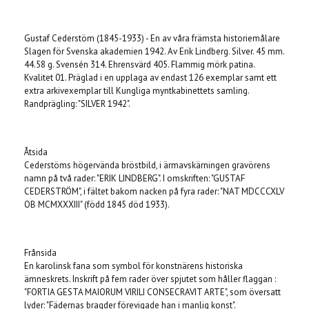
Produkten är tyvärr slut i lager. :(
Gustaf Cederstöm (1845-1933) - En av våra främsta historiemålare
Slagen för Svenska akademien 1942. Av Erik Lindberg. Silver. 45 mm.
44.58 g. Svensén 314. Ehrensvärd 405. Flammig mörk patina.
Kvalitet 01. Präglad i en upplaga av endast 126 exemplar samt ett
extra arkivexemplar till Kungliga myntkabinettets samling.
Randprägling: "SILVER 1942".
Åtsida
Cederstöms högervända bröstbild, i ärmavskärningen gravörens
namn på två rader: "ERIK LINDBERG". I omskriften: "GUSTAF
CEDERSTRÖM", i fältet bakom nacken på fyra rader: "NAT MDCCCXLV
OB MCMXXXIII" (född 1845 död 1933).
Frånsida
En karolinsk fana som symbol för konstnärens historiska
ämneskrets. Inskrift på fem rader över spjutet som håller flaggan :
"FORTIA GESTA MAIORUM VIRILI CONSECRAVIT ARTE", som översatt
lyder: "Fädernas bragder förevigade han i manlig konst".