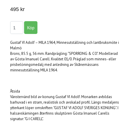
495 kr
Gustaf VI Adolf – MILA 1964, Minnesutställning och lantbruksmöte i
Malmö
Brons, 85.5 g, 56 mm. Randprägling: "SPORRONG & CO". Modellerad
av Gösta Imanuel Carell. Kvalitet 01/0. Präglad som minnes- eller
prisbelöningsmedalj med anledning av Skånemässans
minnesutställning MILA 1964.
Åtsida
Vänstervänd bild av konung Gustaf VI Adolf. Monarken avbildas
barhuvad i en stram, realistisk och avskalad profil. Längs medaljens
ytterkant löper omskriften: "GUSTAF VI ADOLF SVERIGES KONUNG". I
halsavskärningen återfinns skulptören Gösta Imanuel Carells
signatur: "G·I·CARELL".