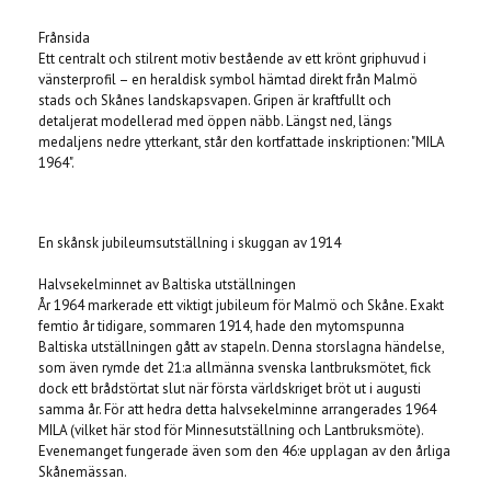
Frånsida
Ett centralt och stilrent motiv bestående av ett krönt griphuvud i
vänsterprofil – en heraldisk symbol hämtad direkt från Malmö
stads och Skånes landskapsvapen. Gripen är kraftfullt och
detaljerat modellerad med öppen näbb. Längst ned, längs
medaljens nedre ytterkant, står den kortfattade inskriptionen: "MILA
1964".
En skånsk jubileumsutställning i skuggan av 1914
Halvsekelminnet av Baltiska utställningen
År 1964 markerade ett viktigt jubileum för Malmö och Skåne. Exakt
femtio år tidigare, sommaren 1914, hade den mytomspunna
Baltiska utställningen gått av stapeln. Denna storslagna händelse,
som även rymde det 21:a allmänna svenska lantbruksmötet, fick
dock ett brådstörtat slut när första världskriget bröt ut i augusti
samma år. För att hedra detta halvsekelminne arrangerades 1964
MILA (vilket här stod för Minnesutställning och Lantbruksmöte).
Evenemanget fungerade även som den 46:e upplagan av den årliga
Skånemässan.