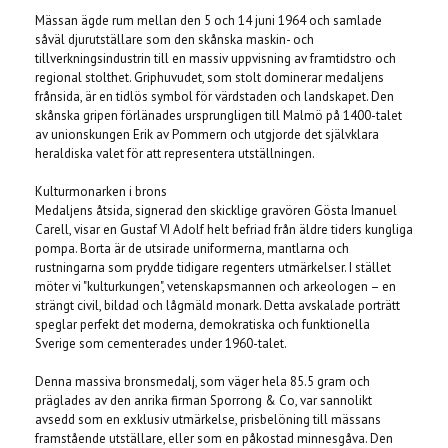
Mässan ägde rum mellan den 5 och 14 juni 1964 och samlade
såväl djurutställare som den skånska maskin- och
tillverkningsindustrin till en massiv uppvisning av framtidstro och
regional stolthet. Griphuvudet, som stolt dominerar medaljens
frånsida, är en tidlös symbol för värdstaden och landskapet. Den
skånska gripen förlänades ursprungligen till Malmö på 1400-talet
av unionskungen Erik av Pommern och utgjorde det självklara
heraldiska valet för att representera utställningen.
Kulturmonarken i brons
Medaljens åtsida, signerad den skicklige gravören Gösta Imanuel
Carell, visar en Gustaf VI Adolf helt befriad från äldre tiders kungliga
pompa. Borta är de utsirade uniformerna, mantlarna och
rustningarna som prydde tidigare regenters utmärkelser. I stället
möter vi "kulturkungen", vetenskapsmannen och arkeologen – en
strängt civil, bildad och lågmäld monark. Detta avskalade porträtt
speglar perfekt det moderna, demokratiska och funktionella
Sverige som cementerades under 1960-talet.
Denna massiva bronsmedalj, som väger hela 85.5 gram och
präglades av den anrika firman Sporrong & Co, var sannolikt
avsedd som en exklusiv utmärkelse, prisbelöning till mässans
framstående utställare, eller som en påkostad minnesgåva. Den