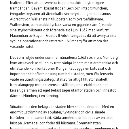
krafterna. Efter att de svenska trupperna skördat ytterligare
framgångar i Bayern, korsat floden Lech och intagit München,
tvingades kejsaren att återinkalla sin beryktade generalissimus
Albrecht von Wallenstein till posten som överbefälhavare.
Wallenstein, som snabbt lyckats värva en gigantisk armé, vände
sina styrkor västerut och förenade sig i juni 1632 med kurfurst
Maximilian av Bayern. Gustav II Adolf tvingades då att avbryta sina
sydliga operationer och retirera till Nürnberg för att möta det
växande hotet.
Det som följde under sommarmånaderna 1362 i och runt Nürnberg
kom att utvecklas till en av trettioåriga krigets mest dramatiska och
utmattande konfrontationer. Kungen lät bygga en kolossal och
imponerande befästningsring runt hela staden, men Wallenstein
valde en utnötningsstrategi. Istället för att gå till ett riskabelt
frontalangrepp mot de svenska ställningarna, etablerade den
kejserliga armén ett eget befäst läger utanför staden och inneslöt
därmed Nürnberg i en järnring.
Situationen i den belägrade staden blev snabbt desperat. Med en
enorm tillströmning av soldater, flyktingar och civila sinade
förråden i en rasande takt. Båda arméerna drabbades av en akut
brist på livsmedel och foder till hästarna. Sommarhettan
förvandlade snart det sanitära läget till en mardröm; epidemier och