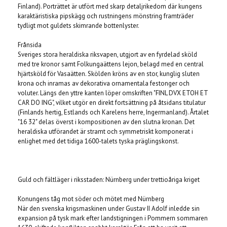
Finland). Porträttet är utfört med skarp detaljrikedom där kungens
karaktäristiska pipskägg och rustningens mönstring framträder
tydligt mot guldets skimrande bottenlyster.
Frånsida
Sveriges stora heraldiska riksvapen, utgjort av en fyrdelad sköld
med tre kronor samt Folkungaättens lejon, belagd med en central
hjärtsköld för Vasaätten. Skölden kröns av en stor, kunglig sluten
krona och inramas av dekorativa ornamentala festonger och
voluter. Längs den yttre kanten löper omskriften "FINL DVX ETOH ET
CAR DO ING", vilket utgör en direkt fortsättning på åtsidans titulatur
(Finlands hertig, Estlands och Karelens herre, Ingermanland). Årtalet
"16 32" delas överst i kompositionen av den slutna kronan. Det
heraldiska utförandet är stramt och symmetriskt komponerat i
enlighet med det tidiga 1600-talets tyska präglingskonst.
Guld och fältläger i riksstaden: Nürnberg under trettioåriga kriget
Konungens tåg mot söder och mötet med Nürnberg
När den svenska krigsmaskinen under Gustav II Adolf inledde sin
expansion på tysk mark efter landstigningen i Pommern sommaren