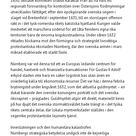
1630, skiftade konflikten snabbt karaktär. Från att ha varit ett
regionalt försvarskrig för kontrollen över Östersjöns flodmynningar
utvecklades fälttåget, efter den epokgörande svenska segern i
slaget vid Breitenfeld i september 1631, till en storslagen offensiv
rakt in i det tysk-romerska rikets katolska hjärtland. Kungen valde
medvetet att marschera söderut för att låta fiendens egna rika
territorier bära de enorma krigskostnaderna. Under våren 1632
riktades blickarna mot den förmögna och strategiskt livsviktiga
protestantiska riksstaden Nürnberg, där den svenska armén i mars
månad etablerade ett starkt fäste.
Nürnberg var vid denna tid ett av Europas ledande centrum för
handel, hantverk och finansiella transaktioner. För Gustav II Adolf
erbjöd staden inte bara en säker logistisk bas utan även en
ovärderlig källa till ekonomiska resurser. Det var här, i denna febrila
brytningstid under krigsåret 1632, som det aktuella guldmyntet – en
dukat bärande den svenske konungens porträtt och det svenska
riksvapnet – präglades. Guldmyntet utgör ett direkt, materiellt bevis
på hur djupt det svenska stormaktsväldet hade trängt in i det tyska
rikets centrala delar, där lokala myntverkstäder ställdes i den
segerrike protestantiske lejonets tjänst.
Inneslutningen och den humanitära katastrofen
Nürnbergs strategiska betydelse undgick inte de kejserliga