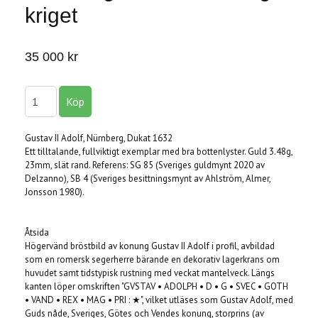
kriget
35 000 kr
Gustav II Adolf, Nürnberg, Dukat 1632
Ett tilltalande, fullviktigt exemplar med bra bottenlyster. Guld 3.48g,
23mm, slät rand. Referens: SG 85 (Sveriges guldmynt 2020 av
Delzanno), SB 4 (Sveriges besittningsmynt av Ahlström, Almer,
Jonsson 1980).
Åtsida
Högervänd bröstbild av konung Gustav II Adolf i profil, avbildad
som en romersk segerherre bärande en dekorativ lagerkrans om
huvudet samt tidstypisk rustning med veckat mantelveck. Längs
kanten löper omskriften "GVSTAV • ADOLPH • D • G • SVEC • GOTH
• VAND • REX • MAG • PRI : ★", vilket utläses som Gustav Adolf, med
Guds nåde, Sveriges, Götes och Vendes konung, storprins (av