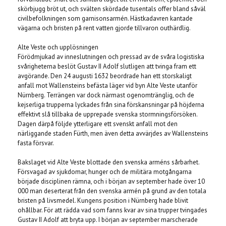
skörbjugg bröt ut, och svälten skördade tusentals offer bland såväl
civilbefolkningen som garnisonsarmén. Hästkadavren kantade
vägarna och bristen på rent vatten gjorde tillvaron outhärdlig.
Alte Veste och upplösningen
Förödmjukad av inneslutningen och pressad av de svåra logistiska
svårigheterna beslöt Gustav II Adolf slutligen att tvinga fram ett
avgörande. Den 24 augusti 1632 beordrade han ett storskaligt
anfall mot Wallensteins befästa läger vid byn Alte Veste utanför
Nürnberg. Terrängen var dock närmast ogenomtränglig, och de
kejserliga trupperna lyckades från sina förskansningar på höjderna
effektivt slå tillbaka de upprepade svenska stormningsförsöken.
Dagen därpå följde ytterligare ett svenskt anfall mot den
närliggande staden Fürth, men även detta avvärjdes av Wallensteins
fasta försvar.
Bakslaget vid Alte Veste blottade den svenska arméns sårbarhet.
Försvagad av sjukdomar, hunger och de militära motgångarna
började disciplinen rämna, och i början av september hade över 10
000 man deserterat från den svenska armén på grund av den totala
bristen på livsmedel. Kungens position i Nürnberg hade blivit
ohållbar. För att rädda vad som fanns kvar av sina trupper tvingades
Gustav II Adolf att bryta upp. I början av september marscherade