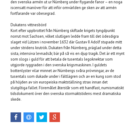
den svenska armén ut ur Nürnberg under flygande fanor – en noga
iscensatt manöver för att inför omvärlden ge sken av att armén
fortfarande var obesegrad.
Dukatens vittnesbörd
Kort efter uppbrottet från Nürnberg skiftade krigets tyngdpunkt
norrut mot Sachsen, vilket slutligen ledde fram till det ödesdigra
slaget vid Lützen i november 1632 där Gustav II Adolf stupade mitt
under stridens krutrök. Dukaten från Nürnberg, präglad under detta
sista, intensiva levnadsår, bär på så vis en djup tragik. Det är ett mynt
som slogs i guld för att betala de tusentals legoknektar som
utgjorde ryggraden i den svenska krigsmaskinen. I guldets
bottenlyster vilar minnet av Nürnbergs svåra prövningar, av de
tusentals som dukade under i fältlägren och av en kung som stod
på höjden av sin europeiska maktställning strax innan det
slutgiltiga fallet. Föremålet återstår som ett handfast, numismatiskt
tidsdokument över den svenska stormaktstidens mest dramatiska
skede.