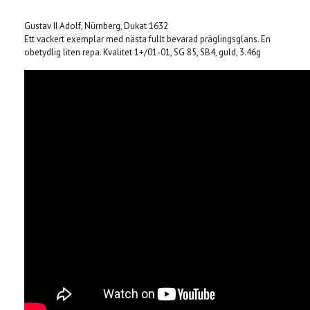
Gustav II Adolf, Nürnberg, Dukat 1632
Ett vackert exemplar med nästa fullt bevarad präglingsglans. En
obetydlig liten repa. Kvalitet 1+/01-01, SG 85, SB4, guld, 3.46g