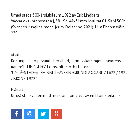
Produkten är tyvärr slut i lager. :(
Umeå stads 300-årsjubileum 1922 av Erik Lindberg
Vacker oval bronsmedalj, 38.19g, 42x51mm, kvalitet 01, SKM 506b,
(Sveriges kungliga medaljer av Delzanno 2024), Ulla Eherensvärd
220
Åtsida
Konungens högervända bröstbild, i ärmavskärningen gravörens
namn: "E. LINDBERG". I omskriften och i fälten:
"UMEÅ•STAD•ÅT•MINNET•AV•SIN•GRUNDLÄGGARE / 1622 / 1922
/ BRONS 1922"
Frånsida
Umeå stadsvapen med murkrona omgivet av en blomsterkrans