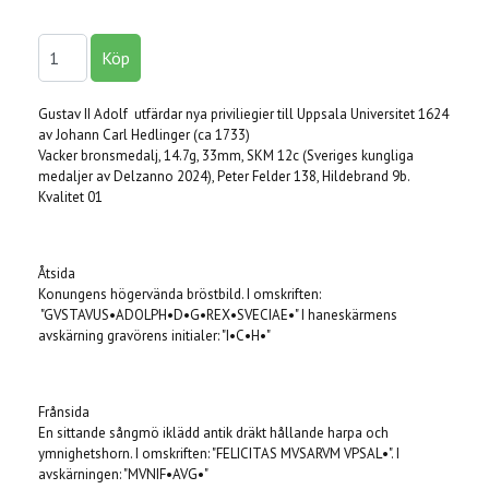
Gustav II Adolf utfärdar nya priviliegier till Uppsala Universitet 1624
av Johann Carl Hedlinger (ca 1733)
Vacker bronsmedalj, 14.7g, 33mm, SKM 12c (Sveriges kungliga
medaljer av Delzanno 2024), Peter Felder 138, Hildebrand 9b.
Kvalitet 01
Åtsida
Konungens högervända bröstbild. I omskriften:
"GVSTAVUS•ADOLPH•D•G•REX•SVECIAE•" I haneskärmens
avskärning gravörens initialer: "I•C•H•"
Frånsida
En sittande sångmö iklädd antik dräkt hållande harpa och
ymnighetshorn. I omskriften: "FELICITAS MVSARVM VPSAL•". I
avskärningen: "MVNIF•AVG•"