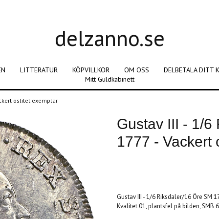
delzanno.se
EN
LITTERATUR
KÖPVILLKOR
OM OSS
DELBETALA DITT 
Mitt Guldkabinett
ackert oslitet exemplar
Gustav III - 1/
1777 - Vackert 
Produkten är tyvärr slut i lager. :(
Gustav III - 1/6 Riksdaler/16 Öre SM 1
Kvalitet 01, plantsfel på bilden, SMB 