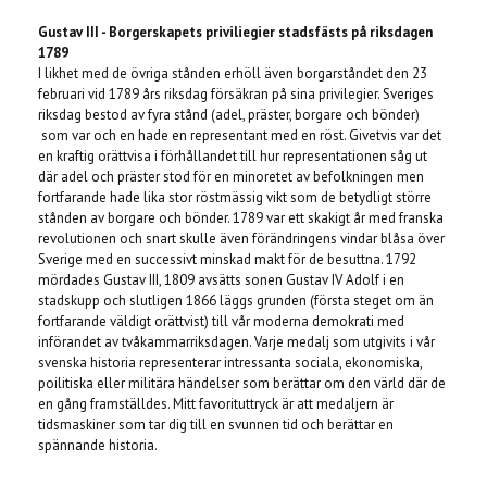
Gustav III - Borgerskapets priviliegier stadsfästs på riksdagen
1789
I likhet med de övriga stånden erhöll även borgarståndet den 23
februari vid 1789 års riksdag försäkran på sina privilegier. Sveriges
riksdag bestod av fyra stånd (adel, präster, borgare och bönder)
som var och en hade en representant med en röst. Givetvis var det
en kraftig orättvisa i förhållandet till hur representationen såg ut
där adel och präster stod för en minoretet av befolkningen men
fortfarande hade lika stor röstmässig vikt som de betydligt större
stånden av borgare och bönder. 1789 var ett skakigt år med franska
revolutionen och snart skulle även förändringens vindar blåsa över
Sverige med en successivt minskad makt för de besuttna. 1792
mördades Gustav III, 1809 avsätts sonen Gustav IV Adolf i en
stadskupp och slutligen 1866 läggs grunden (första steget om än
fortfarande väldigt orättvist) till vår moderna demokrati med
införandet av tvåkammarriksdagen. Varje medalj som utgivits i vår
svenska historia representerar intressanta sociala, ekonomiska,
poilitiska eller militära händelser som berättar om den värld där de
en gång framställdes. Mitt favorituttryck är att medaljern är
tidsmaskiner som tar dig till en svunnen tid och berättar en
spännande historia.