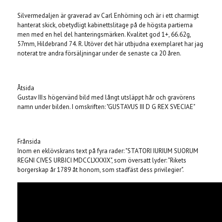
Silvermedaljen är graverad av Carl Enhörning och är i ett charmigt
hanterat skick, obetydligt kabinettslitage på de högsta partierna
men med en hel del hanteringsmärken. Kvalitet god 1+, 66.62g,
57mm, Hildebrand 74. R. Utöver det här utbjudna exemplaret har jag
noterat tre andra försäljningar under de senaste ca 20 åren.
Åtsida
Gustav III:s högervänd bild med långt utsläppt hår och gravörens
namn under bilden. I omskriften: "GUSTAVUS III D G REX SVECIAE"
Frånsida
Inom en eklövskrans text på fyra rader: "STATORI IURIUM SUORUM
REGNI CIVES URBICI MDCCLXXXIX", som översatt lyder: "Rikets
borgerskap år 1789 åt honom, som stadfäst dess privilegier".