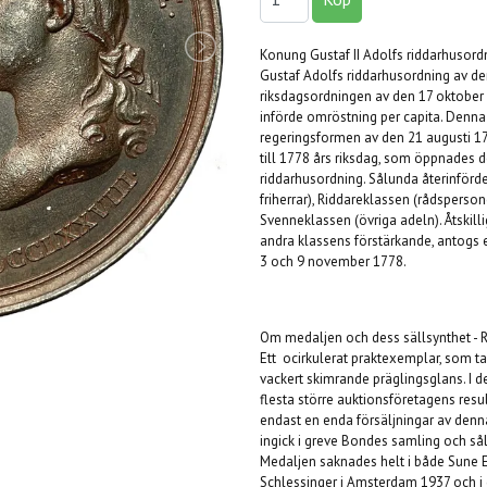
Konung Gustaf II Adolfs riddarhusord
Gustaf Adolfs riddarhusordning av de
riksdagsordningen av den 17 oktober 
införde omröstning per capita. Denn
regeringsformen av den 21 augusti 177
till 1778 års riksdag, som öppnades de
riddarhusordning. Sålunda återinförde
friherrar), Riddareklassen (rådspers
Svenneklassen (övriga adeln). Åtskill
andra klassens förstärkande, antogs 
3 och 9 november 1778.
Om medaljen och dess sällsynthet - 
Ett ocirkulerat praktexemplar, som ta
vackert skimrande präglingsglans. I d
flesta större auktionsföretagens resu
endast en enda försäljningar av denn
ingick i greve Bondes samling och s
Medaljen saknades helt i både Sune 
Schlessinger i Amsterdam 1937 och i