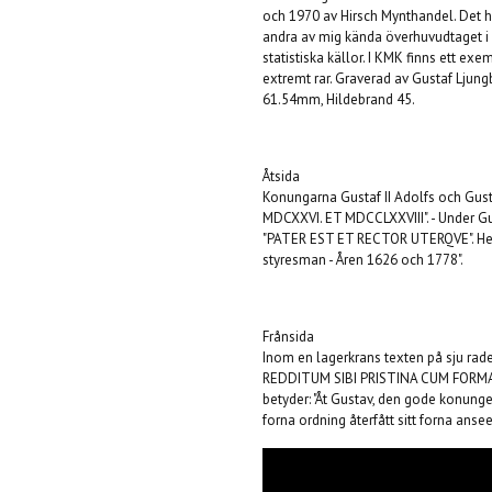
och 1970 av Hirsch Mynthandel. Det hä
andra av mig kända överhuvudtaget i
statistiska källor. I KMK finns ett exe
extremt rar. Graverad av Gustaf Ljungb
61.54mm, Hildebrand 45.
Åtsida
Konungarna Gustaf II Adolfs och Gustaf
MDCXXVI. ET MDCCLXXVIII". - Under Gust
"PATER EST ET RECTOR UTERQVE". Hela 
styresman - Åren 1626 och 1778".
Frånsida
Inom en lagerkrans texten på sju r
REDDITUM SIBI PRISTINA CUM FORMA 
betyder: "Åt Gustav, den gode konunge
forna ordning återfått sitt forna ansee