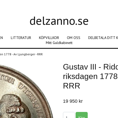
delzanno.se
EN
LITTERATUR
KÖPVILLKOR
OM OSS
DELBETALA DITT 
Mitt Guldkabinett
agen 1778 - Av Ljungberger - RRR
Gustav III - Rid
riksdagen 1778 
RRR
19 950 kr