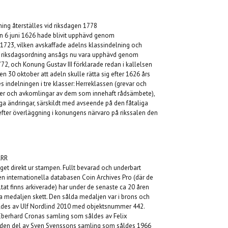
ning åter
ställes vid riksdagen 1778
n 6 juni 1626 hade blivit upphävd genom
1723, vilken avskaffade adelns klassindelning och
a riksdagsordning ansågs nu vara upphävd genom
2, och Konung Gustav III förklarade redan i kallelsen
n 30 oktober att adeln skulle rätta sig efter 1626 års
s indelningen i tre klasser: Herreklassen (grevar och
oner och avkomlingar av dem som innehaft rådsämbete),
iga ändringar, särskildt med avseende på den fåtaliga
efter överläggning i konungens närvaro på rikssalen den
RRR
get direkt ur stampen. Fullt bevarad och underbart
en internationella databasen Coin Archives Pro (där de
ltat finns arkiverade) har under de senaste ca 20 åren
a medaljen skett. Den sålda medaljen var i brons och
åldes av Ulf Nordlind 2010 med objektsnummer 442.
Eberhard Cronas samling som såldes av Felix
 den del av Sven Svenssons samling som såldes 1966