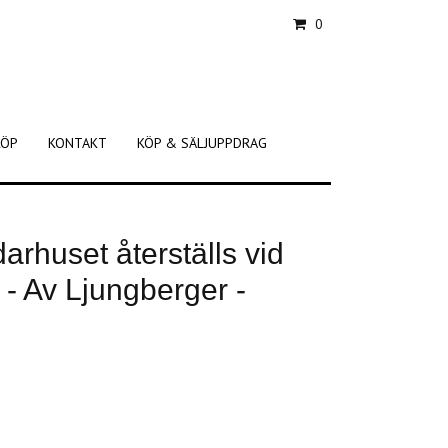
0
KÖP
KONTAKT
KÖP & SÄLJUPPDRAG
darhuset återställs vid
- Av Ljungberger -