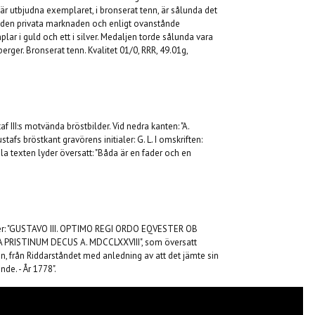
r utbjudna exemplaret, i bronserat tenn, är sålunda det
 den privata marknaden och enligt ovanstånde
mplar i guld och ett i silver. Medaljen torde sålunda vara
erger. Bronserat tenn. Kvalitet 01/0, RRR, 49.01g,
 III:s motvända bröstbilder. Vid nedra kanten: "A.
afs bröstkant gravörens initialer: G. L. I omskriften:
texten lyder översatt: "Båda är en fader och en
ader: "GUSTAVO III. OPTIMO REGI ORDO EQVESTER OB
PRISTINUM DECUS A. MDCCLXXVIII", som översatt
n, från Riddarståndet med anledning av att det jämte sin
nde. - År 1778".