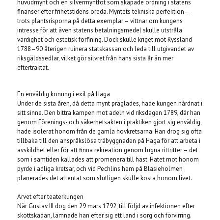
huvudmynt och en silvermyntfot som skapade ordning i statens
finanser efter frihetstidens oreda. Myntets tekniska perfektion –
trots plantsrisporna på detta exemplar – vittnar om kungens
intresse för att även statens betalningsmedel skulle utstråla
värdighet och estetisk förfining. Dock skulle kriget mot Ryssland
1788–90 återigen ruinera statskassan och leda till utgivandet av
riksgäldssedlar, vilket gör silvret från hans sista år än mer
eftertraktat.
En enväldig konung i exil på Haga
Under de sista åren, då detta mynt präglades, hade kungen hårdnat i
sitt sinne. Den bittra kampen mot adeln vid riksdagen 1789, där han
genom Förenings- och säkerhetsakten i praktiken gjort sig enväldig,
hade isolerat honom från de gamla hovkretsarna. Han drog sig ofta
tillbaka till den anspråkslösa träbyggnaden på Haga för att arbeta i
avskildhet eller för att finna rekreation genom lugna rittritter – det
som i samtiden kallades att promenera till häst. Hatet mot honom
pyrde i adliga kretsar, och vid Pechlins hem på Blasieholmen
planerades det attentat som slutligen skulle kosta honom livet.
Arvet efter teaterkungen
När Gustav III dog den 29 mars 1792, till följd av infektionen efter
skottskadan, lämnade han efter sig ett land i sorg och förvirring.