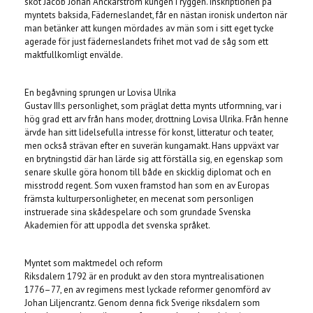
sköt Jacob Johan Anckarström kungen i ryggen. Inskriptionen på
myntets baksida, Fäderneslandet, får en nästan ironisk underton när
man betänker att kungen mördades av män som i sitt eget tycke
agerade för just fäderneslandets frihet mot vad de såg som ett
maktfullkomligt envälde.
En begåvning sprungen ur Lovisa Ulrika
Gustav III:s personlighet, som präglat detta mynts utformning, var i
hög grad ett arv från hans moder, drottning Lovisa Ulrika. Från henne
ärvde han sitt lidelsefulla intresse för konst, litteratur och teater,
men också strävan efter en suverän kungamakt. Hans uppväxt var
en brytningstid där han lärde sig att förställa sig, en egenskap som
senare skulle göra honom till både en skicklig diplomat och en
misstrodd regent. Som vuxen framstod han som en av Europas
främsta kulturpersonligheter, en mecenat som personligen
instruerade sina skådespelare och som grundade Svenska
Akademien för att uppodla det svenska språket.
Myntet som maktmedel och reform
Riksdalern 1792 är en produkt av den stora myntrealisationen
1776–77, en av regimens mest lyckade reformer genomförd av
Johan Liljencrantz. Genom denna fick Sverige riksdalern som