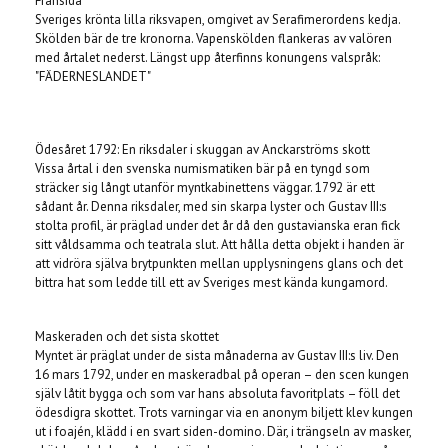
Frånsida
Sveriges krönta lilla riksvapen, omgivet av Serafimerordens kedja.
Skölden bär de tre kronorna. Vapenskölden flankeras av valören
med årtalet nederst. Längst upp återfinns konungens valspråk:
"FÄDERNESLANDET"
Ödesåret 1792: En riksdaler i skuggan av Anckarströms skott
Vissa årtal i den svenska numismatiken bär på en tyngd som
sträcker sig långt utanför myntkabinettens väggar. 1792 är ett
sådant år. Denna riksdaler, med sin skarpa lyster och Gustav III:s
stolta profil, är präglad under det år då den gustavianska eran fick
sitt våldsamma och teatrala slut. Att hålla detta objekt i handen är
att vidröra själva brytpunkten mellan upplysningens glans och det
bittra hat som ledde till ett av Sveriges mest kända kungamord.
Maskeraden och det sista skottet
Myntet är präglat under de sista månaderna av Gustav III:s liv. Den
16 mars 1792, under en maskeradbal på operan – den scen kungen
själv låtit bygga och som var hans absoluta favoritplats – föll det
ödesdigra skottet. Trots varningar via en anonym biljett klev kungen
ut i foajén, klädd i en svart siden-domino. Där, i trängseln av masker,