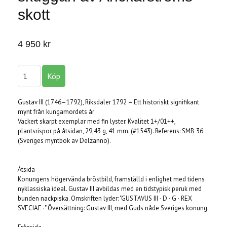
skott
4 950 kr
Gustav III (1746–1792), Riksdaler 1792 – Ett historiskt signifikant
mynt från kungamordets år
Vackert skarpt exemplar med fin lyster. Kvalitet 1+/01++,
plantsrispor på åtsidan, 29,43 g, 41 mm. (#1543). Referens: SMB 36
(Sveriges myntbok av Delzanno).
Åtsida
Konungens högervända bröstbild, framställd i enlighet med tidens
nyklassiska ideal. Gustav III avbildas med en tidstypisk peruk med
bunden nackpiska. Omskriften lyder: "GUSTAVUS III · D · G · REX
SVECIAE ·" Översättning: Gustav III, med Guds nåde Sveriges konung.