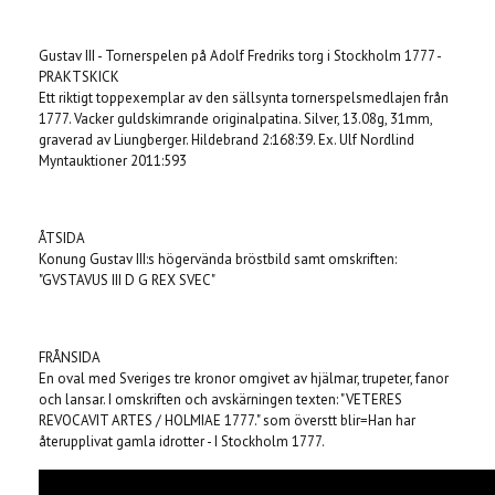
Produkten är tyvärr slut i lager. :(
Gustav III - Tornerspelen på Adolf Fredriks torg i Stockholm 1777 -
PRAKTSKICK
Ett riktigt toppexemplar av den sällsynta tornerspelsmedlajen från
1777. Vacker guldskimrande originalpatina. Silver, 13.08g, 31mm,
graverad av Liungberger. Hildebrand 2:168:39. Ex. Ulf Nordlind
Myntauktioner 2011:593
ÅTSIDA
Konung Gustav III:s högervända bröstbild samt omskriften:
"GVSTAVUS III D G REX SVEC"
FRÅNSIDA
En oval med Sveriges tre kronor omgivet av hjälmar, trupeter, fanor
och lansar. I omskriften och avskärningen texten: "VETERES
REVOCAVIT ARTES / HOLMIAE 1777." som överstt blir=Han har
återupplivat gamla idrotter - I Stockholm 1777.