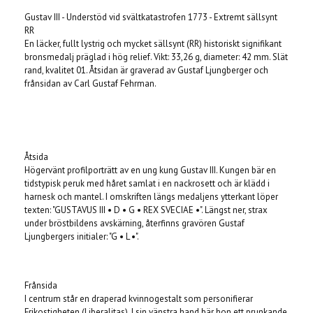
Gustav III - Understöd vid svältkatastrofen 1773 - Extremt sällsynt
RR
En läcker, fullt lystrig och mycket sällsynt (RR) historiskt signifikant
bronsmedalj präglad i hög relief. Vikt: 33,26 g, diameter: 42 mm. Slät
rand, kvalitet 01. Åtsidan är graverad av Gustaf Ljungberger och
frånsidan av Carl Gustaf Fehrman.
Åtsida
Högervänt profilporträtt av en ung kung Gustav III. Kungen bär en
tidstypisk peruk med håret samlat i en nackrosett och är klädd i
harnesk och mantel. I omskriften längs medaljens ytterkant löper
texten: "GUSTAVUS III • D • G • REX SVECIAE •". Längst ner, strax
under bröstbildens avskärning, återfinns gravören Gustaf
Ljungbergers initialer: "G • L •".
Frånsida
I centrum står en draperad kvinnogestalt som personifierar
Frikostigheten (Liberalitas). I sin vänstra hand bär hon ett prunkande