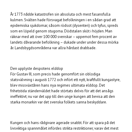
År 1773 nådde katastrofen sin absoluta och mest fasansfulla
kulmen. Svälten hade försvagat befolkningen i en sådan grad att
epidemiska sjukdomar, såsom rödsot (dysenteri) och tyfus, spreds
som en löpeld genom stugorna. Dödstalen sköt i höjden. Man
räknar med att över 100 000 svenskar – uppemot fem procent av
landets dåvarande befolkning – dukade under under dessa mörka
år. Landsbygdsområdena var allra hårdast drabbade.
Den upplyste despotens elddop
För Gustav III, som precis hade genomfört sin oblodiga
statsvälvning i augusti 1772 och infört ett nytt, kraftfullt kungastyre,
blev missväxtåren hans nya regimes ultimata elddop. Det
frihetstida ständerväldet hade störtats delvis för att det ansågs
ineffektivt; nu var det upp till den unge kungen att bevisa att den
starka monarkin var det svenska folkets sanna beskyddare.
Kungen och hans rådgivare agerade snabbt. För att spara på det
livsviktiga spannmålet infördes strikta restriktioner, varav det mest