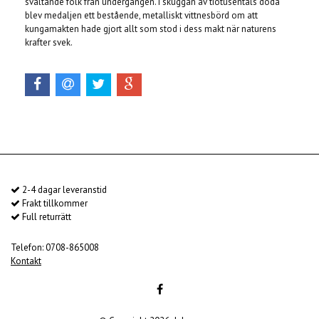
svältande folk från undergången. I skuggan av tiotusentals döda
blev medaljen ett bestående, metalliskt vittnesbörd om att
kungamakten hade gjort allt som stod i dess makt när naturens
krafter svek.
2-4 dagar leveranstid
Frakt tillkommer
Full returrätt
Telefon: 0708-865008
Kontakt