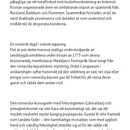
påtagliga var ett totalförbud mot husbehovsbränning av brännvin.
Kronan organiserade även en omfattande import av spannmål från
Ryssland, Baltikum och Pommern. Spannmålet forslades ut till de
värst drabbade provinserna och delades ut som understöd och
nödlån till de desperata bönderna.
En romersk dygd i svensk tappning
Det är just detta massiva statliga understödjande av
landsbygdsområdena under början av 1773 som denna
bronsmedalj manifesterar. Medaljens formspråk lånar tungt från
den romerska kejsartidens myntning. Ordet Congiarium i
avskärningen syftar historiskt på den utdelning av säd, vin, olja eller
pengar som romerska kejsare gav till folket för att vinna deras
gunst och rädda dem undan nöd.
Den romerska ikonografin med Frikostigheten (Liberalitas) och
ymnighetshornet var inte bara ett konstnärligt val; det var ett
mycket medvetet stycke kunglig propaganda. Gustav III ville framstå
som landets fader – den barmhärtige monarken som med upplyst
hand och oändlig frikostighet sträckte sig ut för att rädda sitt