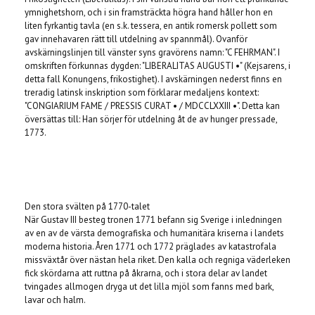
ymnighetshorn, och i sin framsträckta högra hand håller hon en
liten fyrkantig tavla (en s.k. tessera, en antik romersk pollett som
gav innehavaren rätt till utdelning av spannmål). Ovanför
avskärningslinjen till vänster syns gravörens namn: "C FEHRMAN". I
omskriften förkunnas dygden: "LIBERALITAS AUGUSTI •" (Kejsarens, i
detta fall Konungens, frikostighet). I avskärningen nederst finns en
treradig latinsk inskription som förklarar medaljens kontext:
"CONGIARIUM FAME / PRESSIS CURAT • / MDCCLXXIII •". Detta kan
översättas till: Han sörjer för utdelning åt de av hunger pressade,
1773.
Den stora svälten på 1770-talet
När Gustav III besteg tronen 1771 befann sig Sverige i inledningen
av en av de värsta demografiska och humanitära kriserna i landets
moderna historia. Åren 1771 och 1772 präglades av katastrofala
missväxtår över nästan hela riket. Den kalla och regniga väderleken
fick skördarna att ruttna på åkrarna, och i stora delar av landet
tvingades allmogen dryga ut det lilla mjöl som fanns med bark,
lavar och halm.