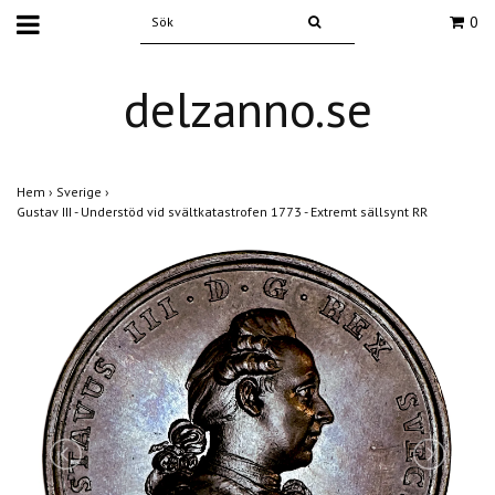
0
delzanno.se
Hem
›
Sverige
›
Gustav III - Understöd vid svältkatastrofen 1773 - Extremt sällsynt RR