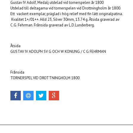
Gustav IV Adolf, Medalj utdelad vid tornerspelen år 1800
Utdelad till deltagarna vid tornerspelen vid Drottningholm år 1800.
Ett vackert exemplar, präglad i hög relief med fin lätt originalpatina.
Kvalitet 1+/01++. Hild 23, Silver 30mm, 13.74 g. Åtsida graverad av
C.G. Fehrman. Frånsida graverad av L.D.Lunderberg.
Åtsida
GUSTAV IV ADOLPH SV G OCH W KONUNG / C G FEHRMAN
Frånsida
TORNERSPEL VID DROTTNINGHOLM 1800