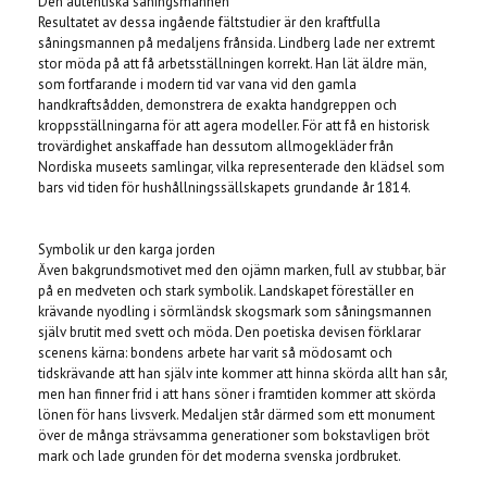
Den autentiska såningsmannen
Resultatet av dessa ingående fältstudier är den kraftfulla
såningsmannen på medaljens frånsida. Lindberg lade ner extremt
stor möda på att få arbetsställningen korrekt. Han lät äldre män,
som fortfarande i modern tid var vana vid den gamla
handkraftsådden, demonstrera de exakta handgreppen och
kroppsställningarna för att agera modeller. För att få en historisk
trovärdighet anskaffade han dessutom allmogekläder från
Nordiska museets samlingar, vilka representerade den klädsel som
bars vid tiden för hushållningssällskapets grundande år 1814.
Symbolik ur den karga jorden
Även bakgrundsmotivet med den ojämn marken, full av stubbar, bär
på en medveten och stark symbolik. Landskapet föreställer en
krävande nyodling i sörmländsk skogsmark som såningsmannen
själv brutit med svett och möda. Den poetiska devisen förklarar
scenens kärna: bondens arbete har varit så mödosamt och
tidskrävande att han själv inte kommer att hinna skörda allt han sår,
men han finner frid i att hans söner i framtiden kommer att skörda
lönen för hans livsverk. Medaljen står därmed som ett monument
över de många strävsamma generationer som bokstavligen bröt
mark och lade grunden för det moderna svenska jordbruket.