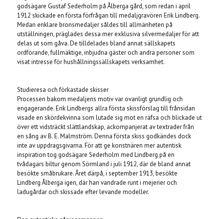
godsägare Gustaf Sederholm på Ålberga gård, som redan i april
1912 skickade en första förfrågan till medaljgravören Erik Lindberg.
Medan enklare bronsmedaljer såldes till allmänheten på
utställningen, präglades dessa mer exklusiva silvermedaljer för att
delas ut som gåva. De tilldelades bland annat sällskapets
ordförande, fullmäktige, inbjudna gäster och andra personer som
visat intresse för hushållningssällskapets verksamhet.
Studieresa och förkastade skisser
Processen bakom medaljens motiv var ovanligt grundlig och
engagerande. Erik Lindbergs allra första skissförslag till frånsidan
visade en skördekvinna som lutade sig mot en räfsa och blickade ut
över ett vidsträckt slättlandskap, ackompanjerat av textrader från
en sång av B. E. Malmström. Denna första skiss godkändes dock
inte av uppdragsgivarna. För att ge konstnären mer autentisk
inspiration tog godsägare Sederholm med Lindberg på en
tvådagars biltur genom Sörmland i juli 1912, där de bland annat
besökte småbrukare. Året därpå, i september 1913, besökte
Lindberg Ålberga igen, där han vandrade runt i mejerier och
ladugårdar och skissade efter levande modeller.