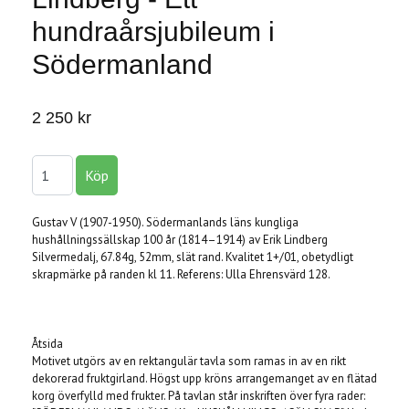
hundraårsjubileum i
Södermanland
2 250 kr
Gustav V (1907-1950). Södermanlands läns kungliga
hushållningssällskap 100 år (1814–1914) av Erik Lindberg
Silvermedalj, 67.84g, 52mm, slät rand. Kvalitet 1+/01, obetydligt
skrapmärke på randen kl 11. Referens: Ulla Ehrensvärd 128.
Åtsida
Motivet utgörs av en rektangulär tavla som ramas in av en rikt
dekorerad fruktgirland. Högst upp kröns arrangemanget av en flätad
korg överfylld med frukter. På tavlan står inskriften över fyra rader: