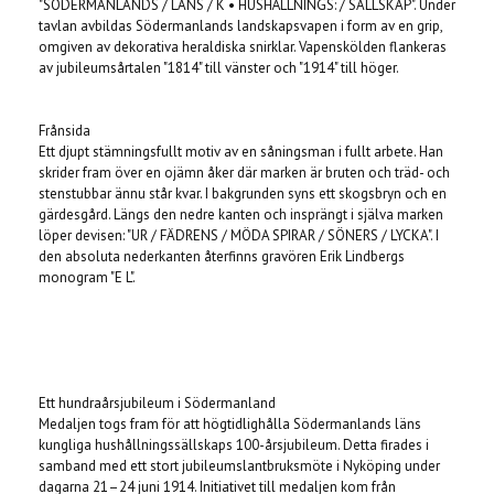
"SÖDERMANLANDS / LÄNS / K • HUSHÅLLNINGS: / SÄLLSKAP". Under
tavlan avbildas Södermanlands landskapsvapen i form av en grip,
omgiven av dekorativa heraldiska snirklar. Vapenskölden flankeras
av jubileumsårtalen "1814" till vänster och "1914" till höger.
Frånsida
Ett djupt stämningsfullt motiv av en såningsman i fullt arbete. Han
skrider fram över en ojämn åker där marken är bruten och träd- och
stenstubbar ännu står kvar. I bakgrunden syns ett skogsbryn och en
gärdesgård. Längs den nedre kanten och insprängt i själva marken
löper devisen: "UR / FÄDRENS / MÖDA SPIRAR / SÖNERS / LYCKA". I
den absoluta nederkanten återfinns gravören Erik Lindbergs
monogram "E L".
Ett hundraårsjubileum i Södermanland
Medaljen togs fram för att högtidlighålla Södermanlands läns
kungliga hushållningssällskaps 100-årsjubileum. Detta firades i
samband med ett stort jubileumslantbruksmöte i Nyköping under
dagarna 21–24 juni 1914. Initiativet till medaljen kom från