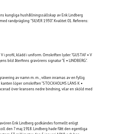
ns kungliga hushållningssällskap av Erik Lindberg
ed randprägling: "SILVER 1930". Kvalitet 01. Referens:
 i profil, klädd i uniform. Omskriften lyder: "GUSTAF • V
s bild återfinns gravörens signatur "E • LINDBERG".
gravering av namn m. m., vilken inramas av en fyllig
re kanten löper omskriften "STOCKHOLMS LÄNS K •
cerad över kransens nedre bindning, vilar en sköld med
avören Erik Lindberg godkändes formellt enligt
ll den 7 maj 1918. Lindberg hade fått den egentliga