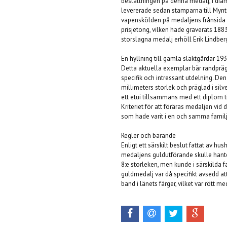
beställningen på denna medalj, i dia
levererade sedan stamparna till Mynt
vapenskölden på medaljens frånsida sk
prisjetong, vilken hade graverats 188
storslagna medalj erhöll Erik Lindber
En hyllning till gamla släktgårdar 19
Detta aktuella exemplar bär randprägli
specifik och intressant utdelning. De
millimeters storlek och präglad i silv
ett etui tillsammans med ett diplom t
Kriteriet för att föräras medaljen vid 
som hade varit i en och samma familj
Regler och bärande
Enligt ett särskilt beslut fattat av h
medaljens guldutförande skulle hante
8:e storleken, men kunde i särskilda f
guldmedalj var då specifikt avsedd at
band i länets färger, vilket var rött m