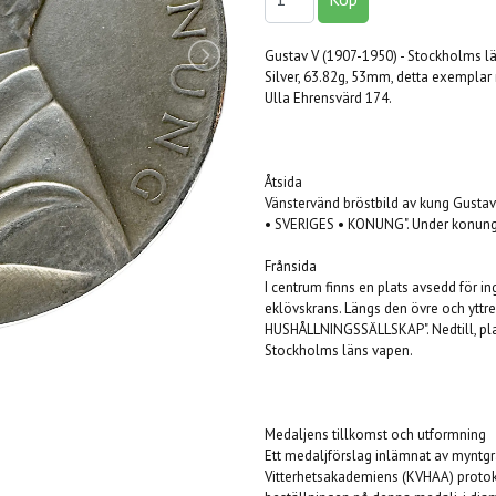
Gustav V (1907-1950) - Stockholms lä
Silver, 63.82g, 53mm, detta exemplar m
Ulla Ehrensvärd 174.
Åtsida
Vänstervänd bröstbild av kung Gustav V
• SVERIGES • KONUNG". Under konungen
Frånsida
I centrum finns en plats avsedd för in
eklövskrans. Längs den övre och ytt
HUSHÅLLNINGSSÄLLSKAP". Nedtill, pla
Stockholms läns vapen.
Medaljens tillkomst och utformning
Ett medaljförslag inlämnat av myntgr
Vitterhetsakademiens (KVHAA) protoko