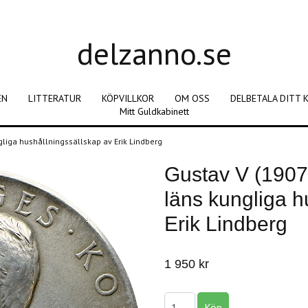
delzanno.se
EN
LITTERATUR
KÖPVILLKOR
OM OSS
DELBETALA DITT 
Mitt Guldkabinett
gliga hushållningssällskap av Erik Lindberg
Gustav V (1907
läns kungliga h
Erik Lindberg
1 950 kr