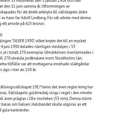
metern 53 millimeter, den 5 januari 1918 och han
et den 11 juni samma år. Utformningen av
apades för att direkt anknyta till sällskapets äldre
3 av hans far Adolf Lindberg. För sitt arbete med denna
g ett arvode på 625 kronor.
30
ngen "SILVER 1930", vilket knyter det till en mycket
n 4 juni 1930 delades nämligen medaljen, i 53
er, ut i totalt 270 exemplar. Utmärkelsen överlämnades i
ill 270 utvalda jordbrukare inom Stockholms län.
detta tillfälle var att mottagarna innehade släktgårdar
s ägo i mer än 150 år.
ushållningssällskapet 1917 fanns det även regler kring hur
ras. Sällskapets guldmedalj slogs i regel i den mindre
all även präglas i 18:e storleken (53 mm). Denna större
t bäras om halsen. Halsbandet skulle utgöras av ett
ed gula kantränder.