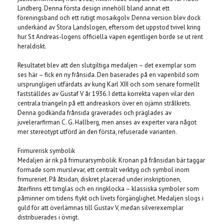
Lindberg. Denna första design innehöll bland annat ett
föreningsband och ett rutigt mosaikgolv. Denna version blev dock
underkänd av Stora Landslogen, eftersom det uppstod tvivel kring
hur S:t Andreas-logens officiella vapen egentligen borde se ut rent
heraldiskt.
Resultatet blev att den slutgiltiga medaljen – det exemplar som
ses här – fick en ny frånsida. Den baserades på en vapenbild som
ursprungligen utfärdats av kung Karl XIII och som senare formellt
fastställdes av Gustaf V år 1936. I detta korrekta vapen vilar den
centrala triangeln på ett andreaskors över en ojämn strålkrets.
Denna godkända frånsida graverades och präglades av
juvelerarfirman C. G. Hallberg, men anses av experter vara något
mer stereotypt utförd än den första, refuserade varianten.
Frimurerisk symbolik
Medaljen är rik på frimurarsymbolik. Kronan på frånsidan bär taggar
formade som murslevar, ett centralt verktyg och symbol inom
frimureriet. På åtsidan, diskret placerad under inskriptionen,
återfinns ett timglas och en ringklocka – klassiska symboler som
påminner om tidens flykt och livets förgänglighet. Medaljen slogs i
guld för att överlämnas till Gustav V, medan silverexemplar
distribuerades i övrigt.