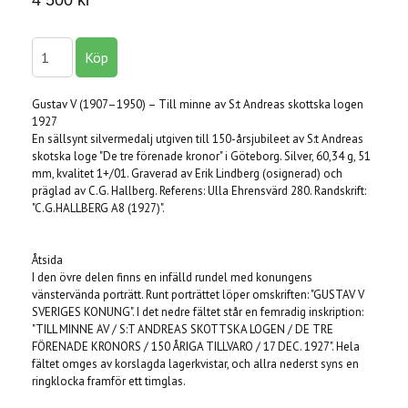
Gustav V (1907–1950) – Till minne av S:t Andreas skottska logen
1927
En sällsynt silvermedalj utgiven till 150-årsjubileet av S:t Andreas
skotska loge "De tre förenade kronor" i Göteborg. Silver, 60,34 g, 51
mm, kvalitet 1+/01. Graverad av Erik Lindberg (osignerad) och
präglad av C.G. Hallberg. Referens: Ulla Ehrensvärd 280. Randskrift:
"C.G.HALLBERG A8 (1927)".
Åtsida
I den övre delen finns en infälld rundel med konungens
vänstervända porträtt. Runt porträttet löper omskriften: "GUSTAV V
SVERIGES KONUNG". I det nedre fältet står en femradig inskription:
"TILL MINNE AV / S:T ANDREAS SKOTTSKA LOGEN / DE TRE
FÖRENADE KRONORS / 150 ÅRIGA TILLVARO / 17 DEC. 1927". Hela
fältet omges av korslagda lagerkvistar, och allra nederst syns en
ringklocka framför ett timglas.