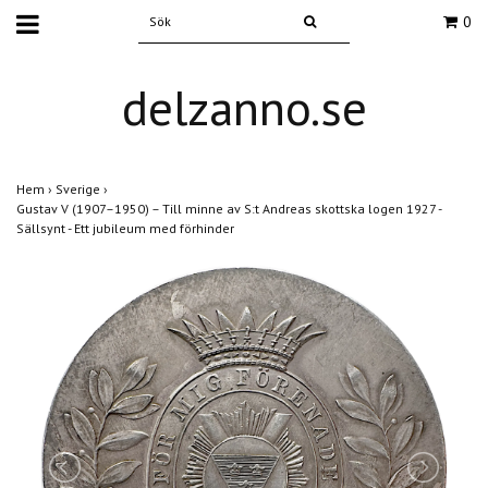
0
delzanno.se
Hem
›
Sverige
›
Gustav V (1907–1950) – Till minne av S:t Andreas skottska logen 1927 -
Sällsynt - Ett jubileum med förhinder