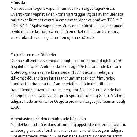
Frånsida
Motivet visar logens vapen inramat av korslagda lagerkvistar.
Överst kröns vapnet av en krona vars taggar utgörs av frimureriska
murslevar. Runt det centrala emblemet löper valspråket: "FÖR MIG
FÖRENADE". Själva vapnet består av en nedåtriktad liksidig triangel
prydd med tre kronor, placerad på en cirkel och ett andreaskors,
vars ändar sträcker sig ut mot en ojämn strålkrets.
Ett jubileum med förhinder
Denna sällsynta silvermedalj präglades för att högtidlighålla 150-
årsjubileet för S:t Andreas skotska loge "De tre förenade kronor" i
Göteborg, vilken var verksam sedan 1777. Bakom medaljens
tillkomst döljer sig en intressant numismatisk och frimurerisk
konflikt. Uppdraget att ta fram medaljen gick initialt till den
framstående gravören Erik Lindberg. För åtsidan återanvände han
sitt eget uppskattade vänsterprofilsporträtt av kung Gustaf V, vilket
tidigare hade använts för Östgöta provinsialloges jubileumsmedalj
1920.
Vapentvisten och den omarbetade frånsidan
När det kom till frånsidans utformning uppstod emellertid problem.
Lindberg graverade först en variant som anknöt till logens tidigare
jubileumsmedalj från 1902, vilken hade skapats av hans far Adolf