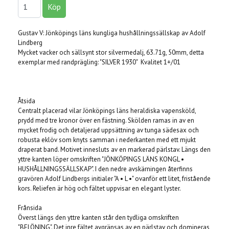
Gustav V: Jönköpings läns kungliga hushållningssällskap av Adolf
Lindberg
Mycket vacker och sällsynt stor silvermedalj, 63.71g, 50mm, detta
exemplar med randprägling: "SILVER 1930" Kvalitet 1+/01
Åtsida
Centralt placerad vilar Jönköpings läns heraldiska vapensköld,
prydd med tre kronor över en fästning. Skölden ramas in av en
mycket frodig och detaljerad uppsättning av tunga sädesax och
robusta eklöv som knyts samman i nederkanten med ett mjukt
draperat band. Motivet innesluts av en markerad pärlstav. Längs den
yttre kanten löper omskriften "JÖNKÖPINGS LÄNS KONGL •
HUSHÅLLNINGSSÄLLSKAP". I den nedre avskärningen återfinns
gravören Adolf Lindbergs initialer "A • L •" ovanför ett litet, fristående
kors. Reliefen är hög och fältet uppvisar en elegant lyster.
Frånsida
Överst längs den yttre kanten står den tydliga omskriften
"BELÖNING". Det inre fältet avgränsas av en pärlstav och domineras