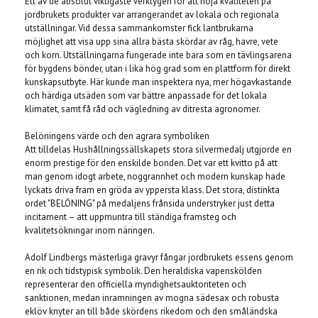
Ett av de absolut viktigaste verktygen för att höja kvaliteten på
jordbrukets produkter var arrangerandet av lokala och regionala
utställningar. Vid dessa sammankomster fick lantbrukarna
möjlighet att visa upp sina allra bästa skördar av råg, havre, vete
och korn. Utställningarna fungerade inte bara som en tävlingsarena
för bygdens bönder, utan i lika hög grad som en plattform för direkt
kunskapsutbyte. Här kunde man inspektera nya, mer högavkastande
och härdiga utsäden som var bättre anpassade för det lokala
klimatet, samt få råd och vägledning av ditresta agronomer.
Belöningens värde och den agrara symboliken
Att tilldelas Hushållningssällskapets stora silvermedalj utgjorde en
enorm prestige för den enskilde bonden. Det var ett kvitto på att
man genom idogt arbete, noggrannhet och modern kunskap hade
lyckats driva fram en gröda av yppersta klass. Det stora, distinkta
ordet "BELÖNING" på medaljens frånsida understryker just detta
incitament – att uppmuntra till ständiga framsteg och
kvalitetsökningar inom näringen.
Adolf Lindbergs mästerliga gravyr fångar jordbrukets essens genom
en rik och tidstypisk symbolik. Den heraldiska vapenskölden
representerar den officiella myndighetsauktoriteten och
sanktionen, medan inramningen av mogna sädesax och robusta
eklöv knyter an till både skördens rikedom och den småländska