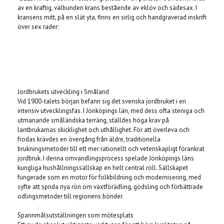
av en kraftig, välbunden krans bestående av eklöv och sädesax. I
kransens mitt, på en slät yta, finns en sirlig och handgraverad inskrift
över sex rader:
Jordbrukets utveckling i Småland
Vid 1900-talets början befann sig det svenska jordbruket i en
intensiv utvecklingsfas. I Jönköpings län, med dess ofta steniga och
utmanande småländska terräng, ställdes höga krav på
lantbrukarnas skicklighet och uthållighet. För att överleva och
frodas krävdes en övergång från äldre, traditionella
brukningsmetoder till ett mer rationellt och vetenskapligt förankrat
jordbruk. I denna omvandlingsprocess spelade Jönköpings läns
kungliga hushållningssällskap en helt central roll. Sällskapet
fungerade som en motor för folkbildning och modernisering, med
syfte att sprida nya rön om växtförädling, gödsling och förbättrade
odlingsmetoder till regionens bönder.
Spannmålsutställningen som mötesplats