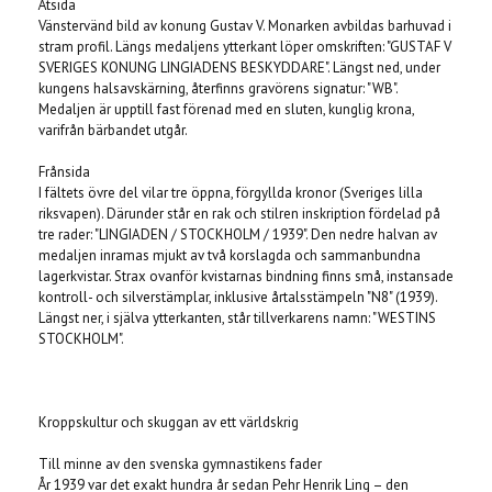
Åtsida
Vänstervänd bild av konung Gustav V. Monarken avbildas barhuvad i
stram profil. Längs medaljens ytterkant löper omskriften: "GUSTAF V
SVERIGES KONUNG LINGIADENS BESKYDDARE". Längst ned, under
kungens halsavskärning, återfinns gravörens signatur: "WB".
Medaljen är upptill fast förenad med en sluten, kunglig krona,
varifrån bärbandet utgår.
Frånsida
I fältets övre del vilar tre öppna, förgyllda kronor (Sveriges lilla
riksvapen). Därunder står en rak och stilren inskription fördelad på
tre rader: "LINGIADEN / STOCKHOLM / 1939". Den nedre halvan av
medaljen inramas mjukt av två korslagda och sammanbundna
lagerkvistar. Strax ovanför kvistarnas bindning finns små, instansade
kontroll- och silverstämplar, inklusive årtalsstämpeln "N8" (1939).
Längst ner, i själva ytterkanten, står tillverkarens namn: "WESTINS
STOCKHOLM".
Kroppskultur och skuggan av ett världskrig
Till minne av den svenska gymnastikens fader
År 1939 var det exakt hundra år sedan Pehr Henrik Ling – den