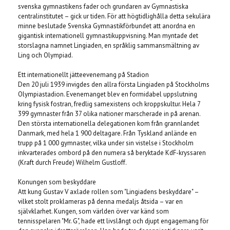
svenska gymnastikens fader och grundaren av Gymnastiska
centralinstitutet – gick ur tiden. För att högtidlighålla detta sekulära
minne beslutade Svenska Gymnastikförbundet att anordna en
gigantisk internationell gymnastikuppvisning. Man myntade det
storslagna namnet Lingiaden, en språklig sammansmältning av
Ling och Olympiad.
Ett internationellt jätteevenemang på Stadion
Den 20 juli 1939 invigdes den allra första Lingiaden på Stockholms
Olympiastadion. Evenemanget blev en formidabel uppslutning
kring fysisk fostran, fredlig samexistens och kroppskultur. Hela 7
399 gymnaster från 37 olika nationer marscherade in på arenan.
Den största internationella delegationen kom från grannlandet
Danmark, med hela 1 900 deltagare. Från Tyskland anlände en
trupp på 1 000 gymnaster, vilka under sin vistelse i Stockholm
inkvarterades ombord på den numera så beryktade KdF-kryssaren
(Kraft durch Freude) Wilhelm Gustloff.
Konungen som beskyddare
Att kung Gustav V axlade rollen som "Lingiadens beskyddare" –
vilket stolt proklameras på denna medaljs åtsida – var en
självklarhet. Kungen, som världen över var känd som
tennisspelaren "Mr. G", hade ett livslångt och djupt engagemang för