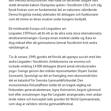
den svenska idrottsrörelsen. Han hade tre decennier tidigare varit
starkt drivande bakom Olympiska spelen i Stockholm 1912 och såg
fysisk fostran som en fundamental del av nationens välmående.
Denna förgyllda medalj utdelades till deltagare och funktionärer
som ett minne av deras insatser under kungens beskydd.
Ett mörknande Europa och Lingiadens arv
Lingiaden 1939 kom att bli ett av de allra sista stora internationella
idrottsevenemangen i Europa innan mörkret sänkte sig. Bara en
dryg månad efter att gymnasterna lämnat Stockholm bröt andra
världskriget ut.
Tio år senare, 1949, gjordes ett försök att upprepa succén med den
andra Lingiaden i Stockholm. Ambitionerna var enorma och
lockade omkring 14 000 deltagare (bland annat introducerades
yoga i Sverige genom den indiske representanten Shyam Sundar
Goswami). Sportsligt var det en framgång, men ekonomiskt blev
det en katastrof för Svenska Gymnastikförbundet. Den
monumentala förlustaffären ledde till en tragisk utgång när
förbundets generalsekreterare, Agne Holmström, begick självmord
kort efter avslutningen. Inga fler Lingiader arrangerades, men andan
levde vidare och konceptet lade grunden till World Gymnaestrada,
som idag är världens största gymnastikfestival.